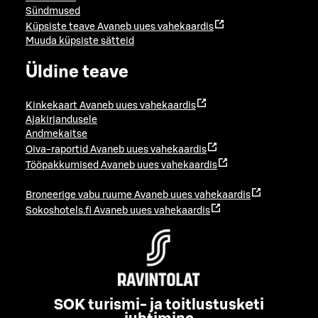
Sündmused
Küpsiste teave
Avaneb uues vahekaardis
Muuda küpsiste sätteid
Üldine teave
Kinkekaart
Avaneb uues vahekaardis
Ajakirjandusele
Andmekaitse
Oiva-raportid
Avaneb uues vahekaardis
Tööpakkumised
Avaneb uues vahekaardis
Broneerige vabu ruume
Avaneb uues vahekaardis
Sokoshotels.fi
Avaneb uues vahekaardis
SOK turismi- ja toitlustusketi