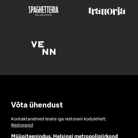
Võta ühendust
Kontaktandmed leiate iga restorani kodulehelt:
Restoranid
Müügiteenindus, Helsingi metropolipiirkond