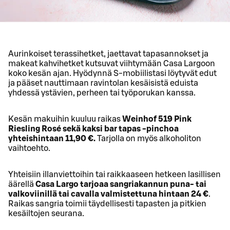
Aurinkoiset terassihetket, jaettavat tapasannokset ja
makeat kahvihetket kutsuvat viihtymään Casa Largoon
koko kesän ajan. Hyödynnä S-mobiilistasi löytyvät edut
ja pääset nauttimaan ravintolan kesäisistä eduista
yhdessä ystävien, perheen tai työporukan kanssa.
Kesän makuihin kuuluu raikas
Weinhof 519 Pink
Riesling Rosé sekä kaksi bar tapas -pinchoa
yhteishintaan 11,90 €.
Tarjolla on myös alkoholiton
vaihtoehto.
Yhteisiin illanviettoihin tai raikkaaseen hetkeen lasillisen
äärellä
Casa Largo tarjoaa sangriakannun puna- tai
valkoviinillä tai cavalla valmistettuna hintaan 24 €
.
Raikas sangria toimii täydellisesti tapasten ja pitkien
kesäiltojen seurana.