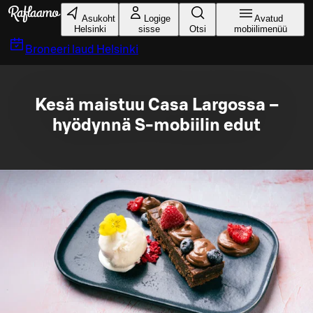
Liigu peamise sisu juurde
Asukoht
Logige
Avatud
Helsinki
sisse
Otsi
mobiilimenüü
Broneeri laud
Helsinki
Kesä maistuu Casa Largossa –
hyödynnä S-mobiilin edut