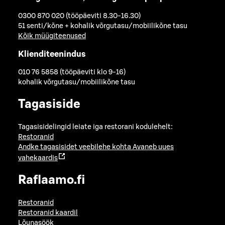
0300 870 020 (tööpäeviti 8.30-16.30)
51 senti/kõne + kohalik võrgutasu/mobiilikõne tasu
Kõik müügiteenused
Klienditeenindus
010 76 5858 (tööpäeviti klo 9-16)
kohalik võrgutasu/mobiilikõne tasu
Tagasiside
Tagasisidelingid leiate iga restorani kodulehelt:
Restoranid
Andke tagasisidet veebilehe kohta
Avaneb uues
vahekaardis
Raflaamo.fi
Restoranid
Restoranid kaardil
Lõunasöök