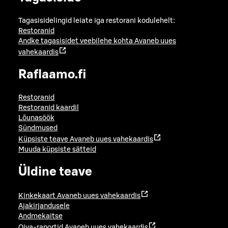
Tagasisidelingid leiate iga restorani kodulehelt:
Restoranid
Andke tagasisidet veebilehe kohta
Avaneb uues
vahekaardis
Raflaamo.fi
Restoranid
Restoranid kaardil
Lõunasöök
Sündmused
Küpsiste teave
Avaneb uues vahekaardis
Muuda küpsiste sätteid
Üldine teave
Kinkekaart
Avaneb uues vahekaardis
Ajakirjandusele
Andmekaitse
Oiva-raportid
Avaneb uues vahekaardis