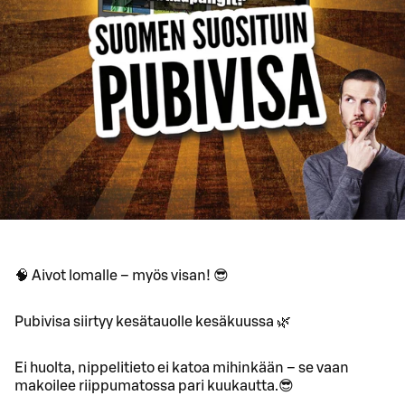
🧠 Aivot lomalle – myös visan! 😎
Pubivisa siirtyy kesätauolle kesäkuussa 🌿
Ei huolta, nippelitieto ei katoa mihinkään – se vaan
makoilee riippumatossa pari kuukautta.😎