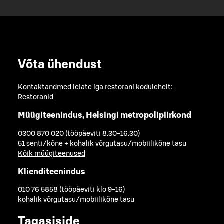
Võta ühendust
Kontaktandmed leiate iga restorani kodulehelt:
Restoranid
Müügiteenindus, Helsingi metropolipiirkond
0300 870 020 (tööpäeviti 8.30-16.30)
51 senti/kõne + kohalik võrgutasu/mobiilikõne tasu
Kõik müügiteenused
Klienditeenindus
010 76 5858 (tööpäeviti klo 9-16)
kohalik võrgutasu/mobiilikõne tasu
Tagasiside