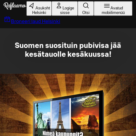
Liigu peamise sisu juurde
Asukoht
Logige
Avatud
Helsinki
sisse
Otsi
mobiilimenüü
Broneeri laud
Helsinki
Suomen suosituin pubivisa jää
kesätauolle kesäkuussa!