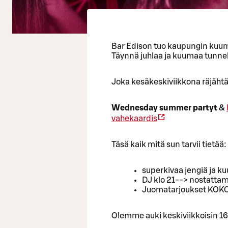
Bar Edison tuo kaupungin kuum
Täynnä juhlaa ja kuumaa tunn
Joka kesäkeskiviikkona räjähtää
Wednesday summer partyt
&
vahekaardis
Täsä kaik mitä sun tarvii tietää:
superkivaa jengiä ja 
DJ klo 21--> nostattama
Juomatarjoukset KOK
Olemme auki keskiviikkoisin 1