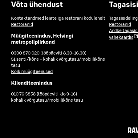
Võta ühendust
Tagasis
Kontaktandmed leiate iga restorani kodulehelt:
Tagasisideling
Restoranid
Restoranid
Andke tagasis
Müügiteenindus, Helsingi
vahekaardis
metropolipiirkond
0300 870 020 (tööpäeviti 8.30-16.30)
51 senti/kõne + kohalik võrgutasu/mobiilikõne
tasu
Kõik müügiteenused
Klienditeenindus
010 76 5858 (tööpäeviti klo 9-16)
kohalik võrgutasu/mobiilikõne tasu