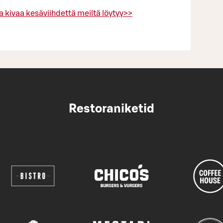
 kivaa kesäviihdettä meiltä löytyy>>
Restoraniketid