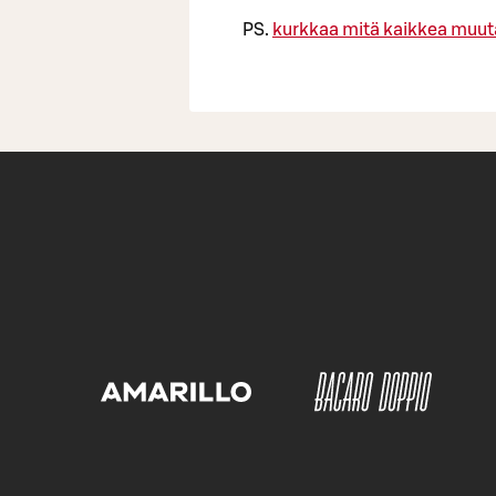
PS.
kurkkaa mitä kaikkea muuta