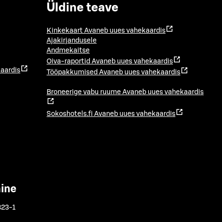
Üldine teave
Kinkekaart
Avaneb uues vahekaardis
Ajakirjandusele
Andmekaitse
Oiva-raportid
Avaneb uues vahekaardis
aardis
Tööpakkumised
Avaneb uues vahekaardis
Broneerige vabu ruume
Avaneb uues vahekaardis
Sokoshotels.fi
Avaneb uues vahekaardis
mine
323-1