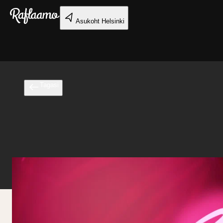
Liigu peamise sisu juurde
Asukoht
Helsinki
Tagasi