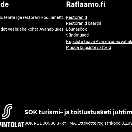
ide
Raflaamo.fi
id leiate iga restorani kodulehelt:
Restoranid
Restoranid kaardil
idet veebilehe kohta
Avaneb uues
Lõunasöök
Sündmused
Küpsiste teave
Avaneb uues vahek
Muuda küpsiste sätteid
SOK turismi- ja toitlustusketi juhti
SOK PL 1 00088 S-RYHMÄ
,
Ettevõtte registrikood 0116