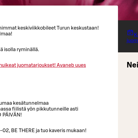
immat keskiviikkobileet Turun keskustaan!
elmaa!
K
juom
 isolla ryminällä.
Nei
huikeat juomatarjoukset!
Avaneb uues
kuumaa kesätunnelmaa
ssa fiilistä yön pikkutunneille asti
O PÄIVÄN!
6-02, BE THERE ja tuo kaveris mukaan!