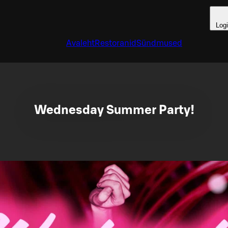
Log
Avaleht
Restoranid
Sündmused
Wednesday Summer Party!