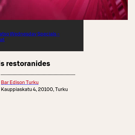
atso Wednesday Specials -
at
s restoranides
Bar Edison Turku
Kauppiaskatu 4, 20100, Turku