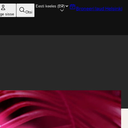
Broneeri laud
Helsinki
Otsi
ige sisse