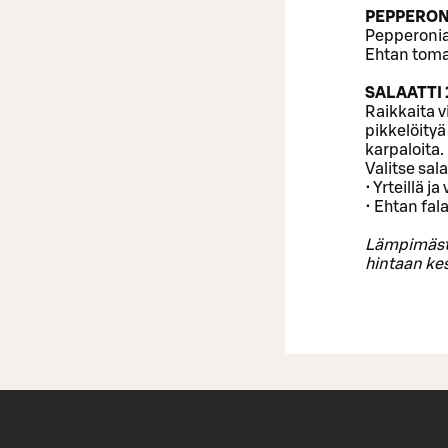
PEPPERONI
Pepperonia,
Ehtan toma
SALAATTI 
Raikkaita v
pikkelöityä
karpaloita.
Valitse sal
• Yrteillä j
• Ehtan fal
Lämpimästi
hintaan ke