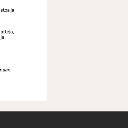
stoa ja
atteja,
uja
mpaan