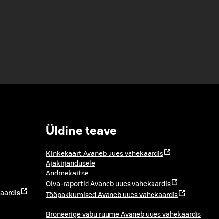
Üldine teave
Kinkekaart
Avaneb uues vahekaardis
Ajakirjandusele
Andmekaitse
Oiva-raportid
Avaneb uues vahekaardis
aardis
Tööpakkumised
Avaneb uues vahekaardis
Broneerige vabu ruume
Avaneb uues vahekaardis