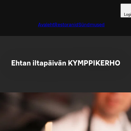
Log
Avaleht
Restoranid
Sündmused
Ehtan iltapäivän KYMPPIKERHO