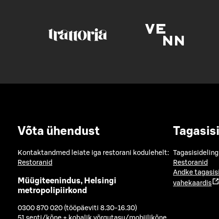
Võta ühendust
Tagasis
Kontaktandmed leiate iga restorani kodulehelt:
Tagasisideling
Restoranid
Restoranid
Andke tagasis
Müügiteenindus, Helsingi
vahekaardis
metropolipiirkond
0300 870 020 (tööpäeviti 8.30-16.30)
51 senti/kõne + kohalik võrgutasu/mobiilikõne