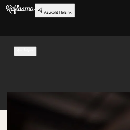
Liigu peamise sisu juurde
Asukoht
Helsinki
Tagasi