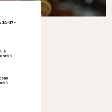
o 14–17 –
tuja
aa sekä
apeaa
 sekä