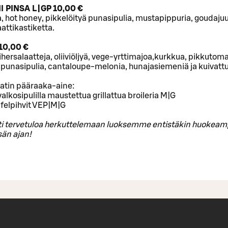
 PINSA L|GP 10,00 €
 hot honey, pikkelöityä punasipulia, mustapippuria, goudajuu
attikastiketta.
10,00 €
ihersalaatteja, oliiviöljyä, vege-yrttimajoa,kurkkua, pikkutoma
 punasipulia, cantaloupe-melonia, hunajasiemeniä ja kuivatt
aatin pääraaka-aine:
a valkosipulilla maustettua grillattua broileria M|G
afelpihvit VEP|M|G
 tervetuloa herkuttelemaan luoksemme entistäkin huokea
sän ajan!