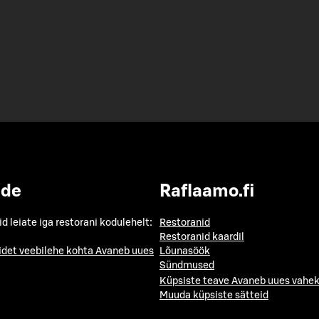
ide
Raflaamo.fi
id leiate iga restorani kodulehelt:
Restoranid
Restoranid kaardil
idet veebilehe kohta
Avaneb uues
Lõunasöök
Sündmused
Küpsiste teave
Avaneb uues vahek
Muuda küpsiste sätteid