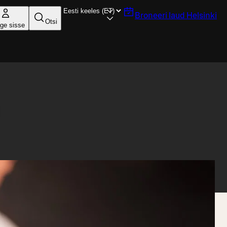
Broneeri laud
Helsinki
Otsi
ige sisse