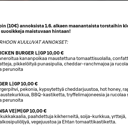
in (10€) annoksista 1.6. alkaen maanantaista torstaihin kl
a suosikkeja maistuvaan hintaan!
RHOON KUULUVAT ANNOKSET:
ICKEN BURGER L|GP 10,00 €
paneroitua kananpoikaa maustettuna tomaattisuolalla, confat
tteja, pikkelöityä punasipulia, cheddar-ranchmajoa ja rucol
a perunoita
ER L|GP 10,00 €
gerpihvi, pekonia, kypsytettyä cheddarjuustoa, hot honey, r
austekurkkua, BBQ-kastiketta, tryffelimajoneesia ja rucolaa
a perunoita
NSA VE|M|GP 10,00 €
 kukkakaalia, paahdettuja kikherneitä, soija-kurkkua, yrttejä,
kosipuliöljyä, vegejuustoa ja Ehtan tomaattikastiketta.