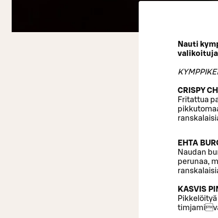
Nauti kymp
valikoituj
KYMPPIKE
CRISPY CH
Fritattua 
pikkutomaa
ranskalaisi
EHTA BURG
Naudan bur
perunaa, m
ranskalaisi
KASVIS PI
Pikkelöityä
timjamival