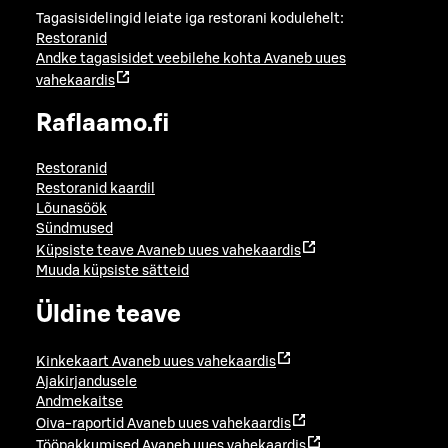
Tagasisidelingid leiate iga restorani kodulehelt:
Restoranid
Andke tagasisidet veebilehe kohta
Avaneb uues
vahekaardis
Raflaamo.fi
Restoranid
Restoranid kaardil
Lõunasöök
Sündmused
Küpsiste teave
Avaneb uues vahekaardis
Muuda küpsiste sätteid
Üldine teave
Kinkekaart
Avaneb uues vahekaardis
Ajakirjandusele
Andmekaitse
Oiva-raportid
Avaneb uues vahekaardis
Tööpakkumised
Avaneb uues vahekaardis