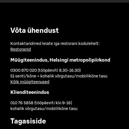
Võta ühendust
Kontaktandmed leiate iga restorani kodulehelt:
Restoranid
Müügiteenindus, Helsingi metropolipiirkond
0300 870 020 (tööpäeviti 8.30-16.30)
51 senti/kõne + kohalik võrgutasu/mobiilikõne tasu
Kõik müügiteenused
Klienditeenindus
010 76 5858 (tööpäeviti klo 9-16)
kohalik võrgutasu/mobiilikõne tasu
Tagasiside