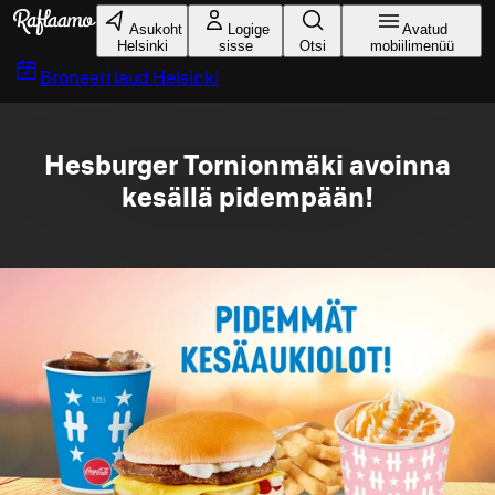
Liigu peamise sisu juurde
Asukoht
Logige
Avatud
Helsinki
sisse
Otsi
mobiilimenüü
Broneeri laud
Helsinki
Hesburger Tornionmäki avoinna
kesällä pidempään!