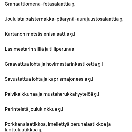
Granaattiomena-fetasalaattia g,l
Jouluista palsternakka-päärynä-aurajuustosalaattia g,l
Kartanon metsäsienisalaattia g,l
Lasimestarin silliä ja tilliperunaa
Graavattua lohta ja hovimestarinkastiketta g,l
Savustettua lohta ja kaprismajoneesia g,l
Palvikalkkunaa ja mustaherukkahyytelöä g,l
Perinteistä joulukinkkua g,l
Porkkanalaatikkoa, imellettyä perunalaatikkoa ja
lanttulaatikkoa g,l