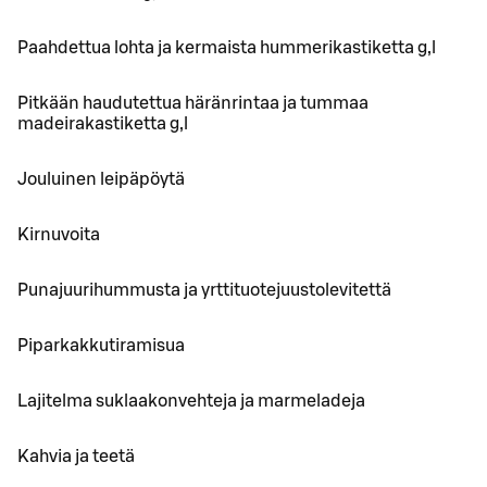
Paahdettua lohta ja kermaista hummerikastiketta g,l
Pitkään haudutettua häränrintaa ja tummaa
madeirakastiketta g,l
Jouluinen leipäpöytä
Kirnuvoita
Punajuurihummusta ja yrttituotejuustolevitettä
Piparkakkutiramisua
Lajitelma suklaakonvehteja ja marmeladeja
Kahvia ja teetä