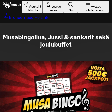
Liigu peamise sisu juurde
Asukoht
Logige
Avatud
Helsinki
sisse
Otsi
mobiilimenüü
Broneeri laud
Helsinki
Musabingoilua, Jussi & sankarit sekä
joulubuffet