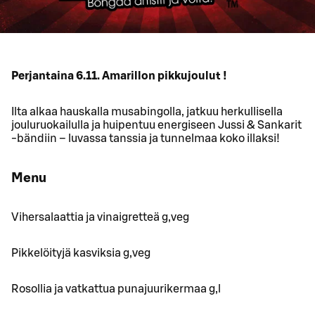
Perjantaina 6.11. Amarillon pikkujoulut !
Ilta alkaa hauskalla musabingolla, jatkuu herkullisella
jouluruokailulla ja huipentuu energiseen Jussi & Sankarit
-bändiin – luvassa tanssia ja tunnelmaa koko illaksi!
Menu
Vihersalaattia ja vinaigretteä g,veg
Pikkelöityjä kasviksia g,veg
Rosollia ja vatkattua punajuurikermaa g,l