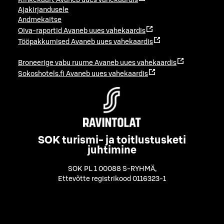
Ajakirjandusele
Andmekaitse
Oiva-raportid
Avaneb uues vahekaardis
Tööpakkumised
Avaneb uues vahekaardis
Broneerige vabu ruume
Avaneb uues vahekaardis
Sokoshotels.fi
Avaneb uues vahekaardis
SOK turismi- ja toitlustusketi
juhtimine
SOK PL 1 00088 S-RYHMÄ
,
Ettevõtte registrikood 0116323-1