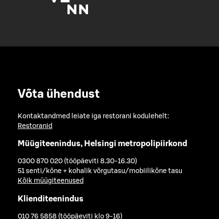
Võta ühendust
Kontaktandmed leiate iga restorani kodulehelt:
Restoranid
Müügiteenindus, Helsingi metropolipiirkond
0300 870 020 (tööpäeviti 8.30-16.30)
51 senti/kõne + kohalik võrgutasu/mobiilikõne tasu
Kõik müügiteenused
Klienditeenindus
010 76 5858 (tööpäeviti klo 9-16)