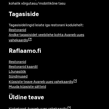
kohalik võrgutasu/mobiilikõne tasu
Tagasiside
Tagasisidelingid leiate iga restorani kodulehelt:
Restoranid
Andke tagasisidet veebilehe kohta
Avaneb uues
vahekaardis
Raflaamo.fi
Restoranid
Restoranid kaardil
Lõunasöök
Sündmused
Küpsiste teave
Avaneb uues vahekaardis
Muuda küpsiste sätteid
Üldine teave
Kinkekaart
Avaneb uues vahekaardis