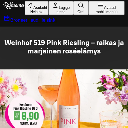
Liigu peamise sisu juurde
Asukoht
Logige
Avatud
Helsinki
sisse
Otsi
mobiilimenüü
Broneeri laud
Helsinki
Weinhof 519 Pink Riesling – raikas ja
marjainen roséelämys