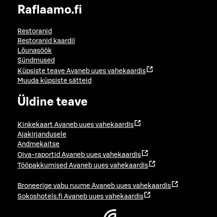
Raflaamo.fi
Restoranid
Restoranid kaardil
Lõunasöök
Sündmused
Küpsiste teave
Avaneb uues vahekaardis
Muuda küpsiste sätteid
Üldine teave
Kinkekaart
Avaneb uues vahekaardis
Ajakirjandusele
Andmekaitse
Oiva-raportid
Avaneb uues vahekaardis
Tööpakkumised
Avaneb uues vahekaardis
Broneerige vabu ruume
Avaneb uues vahekaardis
Sokoshotels.fi
Avaneb uues vahekaardis