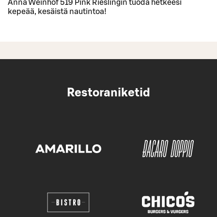
Anna Weinhof 519 Pink Rieslingin tuoda hetkeesi
kepeää, kesäistä nautintoa!
Restoraniketid