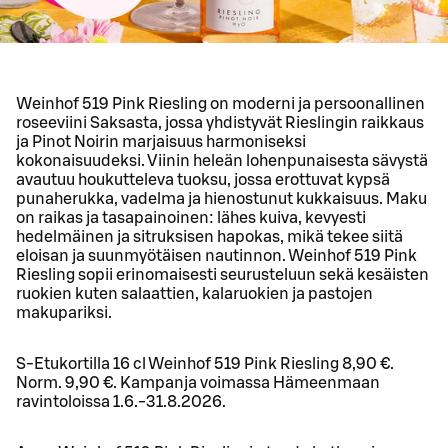
Weinhof 519 Pink Riesling on moderni ja persoonallinen
roseeviini Saksasta, jossa yhdistyvät Rieslingin raikkaus
ja Pinot Noirin marjaisuus harmoniseksi
kokonaisuudeksi. Viinin heleän lohenpunaisesta sävystä
avautuu houkutteleva tuoksu, jossa erottuvat kypsä
punaherukka, vadelma ja hienostunut kukkaisuus. Maku
on raikas ja tasapainoinen: lähes kuiva, kevyesti
hedelmäinen ja sitruksisen hapokas, mikä tekee siitä
eloisan ja suunmyötäisen nautinnon. Weinhof 519 Pink
Riesling sopii erinomaisesti seurusteluun sekä kesäisten
ruokien kuten salaattien, kalaruokien ja pastojen
makupariksi.
S-Etukortilla 16 cl Weinhof 519 Pink Riesling 8,90 €.
Norm. 9,90 €. Kampanja voimassa Hämeenmaan
ravintoloissa 1.6.-31.8.2026.