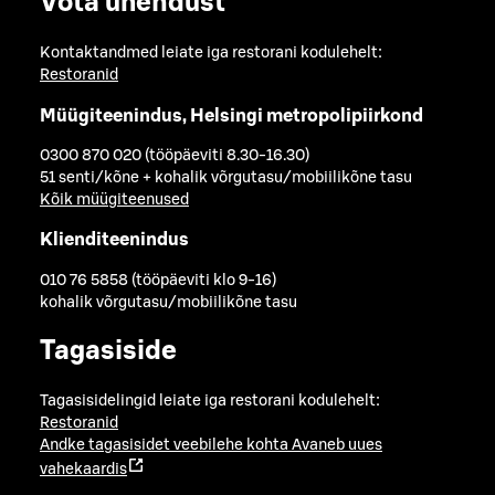
Võta ühendust
Kontaktandmed leiate iga restorani kodulehelt:
Restoranid
Müügiteenindus, Helsingi metropolipiirkond
0300 870 020 (tööpäeviti 8.30-16.30)
51 senti/kõne + kohalik võrgutasu/mobiilikõne tasu
Kõik müügiteenused
Klienditeenindus
010 76 5858 (tööpäeviti klo 9-16)
kohalik võrgutasu/mobiilikõne tasu
Tagasiside
Tagasisidelingid leiate iga restorani kodulehelt:
Restoranid
Andke tagasisidet veebilehe kohta
Avaneb uues
vahekaardis