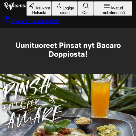
Liigu peamise sisu juurde
Asukoht
Logige
Avatud
Helsinki
sisse
Otsi
mobiilimenüü
Broneeri laud
Helsinki
Uunituoreet Pinsat nyt Bacaro
Doppiosta!