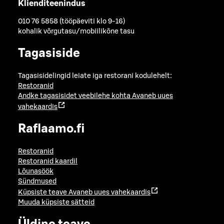
Klienditeenindus
010 76 5858 (tööpäeviti klo 9-16)
kohalik võrgutasu/mobiilikõne tasu
Tagasiside
Tagasisidelingid leiate iga restorani kodulehelt:
Restoranid
Andke tagasisidet veebilehe kohta
Avaneb uues
vahekaardis
Raflaamo.fi
Restoranid
Restoranid kaardil
Lõunasöök
Sündmused
Küpsiste teave
Avaneb uues vahekaardis
Muuda küpsiste sätteid