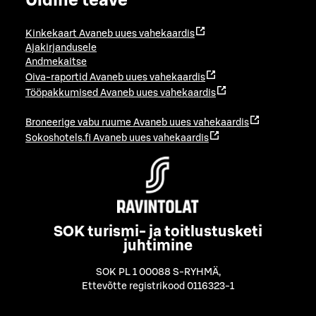
Üldine teave
Kinkekaart
Avaneb uues vahekaardis
Ajakirjandusele
Andmekaitse
Oiva-raportid
Avaneb uues vahekaardis
Tööpakkumised
Avaneb uues vahekaardis
Broneerige vabu ruume
Avaneb uues vahekaardis
Sokoshotels.fi
Avaneb uues vahekaardis
SOK turismi- ja toitlustusketi
juhtimine
SOK PL 1 00088 S-RYHMÄ
,
Ettevõtte registrikood 0116323-1