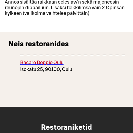
Annos sisältää raikkaan coleslaw’n sekä majoneesin
reunojen dippailuun. Lisäksi tölkkilimsa vain 2 € pinsan
kylkeen (valikoima vaihtelee päivittäin).
Neis restoranides
Bacaro Doppio Oulu
Isokatu 25, 90100, Oulu
Restoraniketid