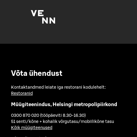
Võta ühendust
Kontaktandmed leiate iga restorani kodulehelt:
Restoranid
Müügiteenindus, Helsingi metropolipiirkond
0300 870 020 (tööpäeviti 8.30-16.30)
51 senti/kõne + kohalik võrgutasu/mobiilikõne tasu
Kõik müügiteenused