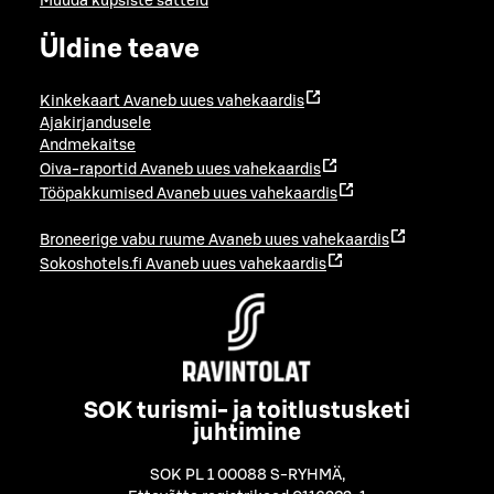
Muuda küpsiste sätteid
Üldine teave
Kinkekaart
Avaneb uues vahekaardis
Ajakirjandusele
Andmekaitse
Oiva-raportid
Avaneb uues vahekaardis
Tööpakkumised
Avaneb uues vahekaardis
Broneerige vabu ruume
Avaneb uues vahekaardis
Sokoshotels.fi
Avaneb uues vahekaardis
SOK turismi- ja toitlustusketi
juhtimine
SOK PL 1 00088 S-RYHMÄ
,