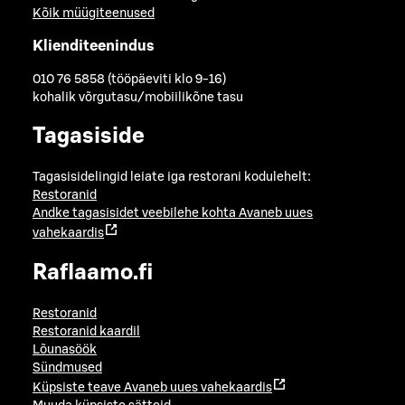
Kõik müügiteenused
Klienditeenindus
010 76 5858 (tööpäeviti klo 9-16)
kohalik võrgutasu/mobiilikõne tasu
Tagasiside
Tagasisidelingid leiate iga restorani kodulehelt:
Restoranid
Andke tagasisidet veebilehe kohta
Avaneb uues
vahekaardis
Raflaamo.fi
Restoranid
Restoranid kaardil
Lõunasöök
Sündmused
Küpsiste teave
Avaneb uues vahekaardis