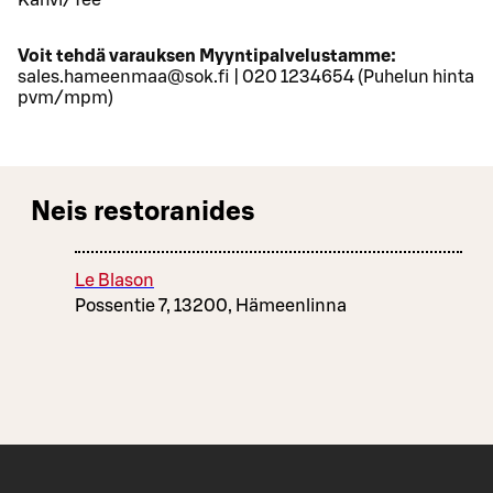
Kahvi/Tee
Voit tehdä varauksen Myyntipalvelustamme:
sales.hameenmaa@sok.fi | 020 1234654 (Puhelun hinta
pvm/mpm)
Neis restoranides
Le Blason
Possentie 7, 13200, Hämeenlinna