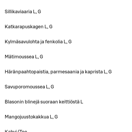
Sillikaviaaria L, G
Katkarapuskagen L, G
Kylmäsavulohta ja fenkolia L, G
Mätimoussea L, G
Häränpaahtopaistia, parmesaania ja kaprista L, G
Savuporomoussea L, G
Blasonin blinejä suoraan keittiöstä L
Mangojuustokakkua L, G