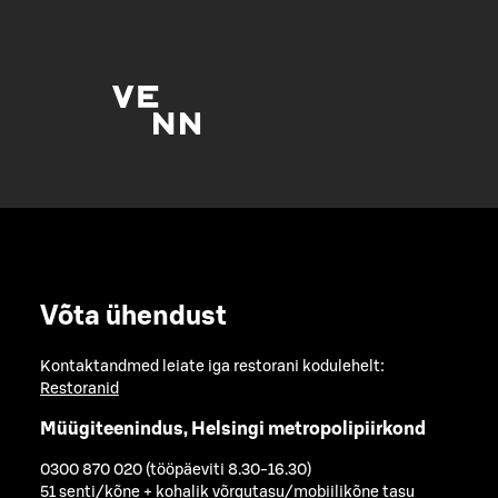
Võta ühendust
Kontaktandmed leiate iga restorani kodulehelt:
Restoranid
Müügiteenindus, Helsingi metropolipiirkond
0300 870 020 (tööpäeviti 8.30-16.30)
51 senti/kõne + kohalik võrgutasu/mobiilikõne tasu