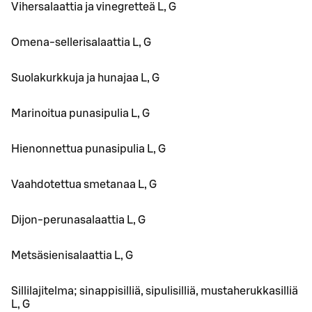
Vihersalaattia ja vinegretteä L, G
Omena-sellerisalaattia L, G
Suolakurkkuja ja hunajaa L, G
Marinoitua punasipulia L, G
Hienonnettua punasipulia L, G
Vaahdotettua smetanaa L, G
Dijon-perunasalaattia L, G
Metsäsienisalaattia L, G
Sillilajitelma; sinappisilliä, sipulisilliä, mustaherukkasilliä
L, G