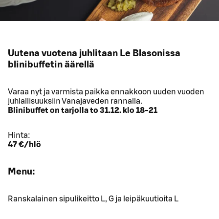
Uutena vuotena juhlitaan Le Blasonissa
blinibuffetin äärellä
Varaa nyt ja varmista paikka ennakkoon uuden vuoden
juhlallisuuksiin Vanajaveden rannalla.
Blinibuffet on tarjolla to 31.12. klo 18-21
Hinta:
47 €/hlö
Menu:
Ranskalainen sipulikeitto L, G ja leipäkuutioita L