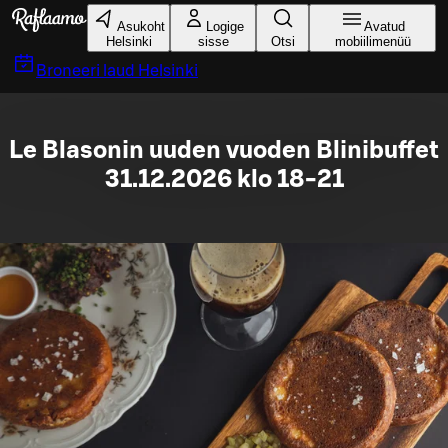
Liigu peamise sisu juurde
Asukoht
Logige
Avatud
Helsinki
sisse
Otsi
mobiilimenüü
Broneeri laud
Helsinki
Le Blasonin uuden vuoden Blinibuffet
31.12.2026 klo 18-21