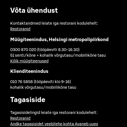
Võta ühendust
Kontaktandmed leiate iga restorani kodulehelt:
Restoranid
Müügiteenindus, Helsingi metropolipiirkond
0300 870 020 (tööpäeviti 8.30-16.30)
51 senti/kõne + kohalik võrgutasu/mobiilikõne tasu
Kõik müügiteenused
Klienditeenindus
010 76 5858 (tööpäeviti klo 9-16)
kohalik võrgutasu/mobiilikõne tasu
Tagasiside
Tagasisidelingid leiate iga restorani kodulehelt:
Restoranid
Andke tagasisidet veebilehe kohta
Avaneb uues