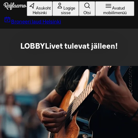
Liigu peamise sisu juurde
Asukoht
Logige
Avatud
Helsinki
sisse
Otsi
mobiilimenüü
Broneeri laud
Helsinki
LOBBYLivet tulevat jälleen!