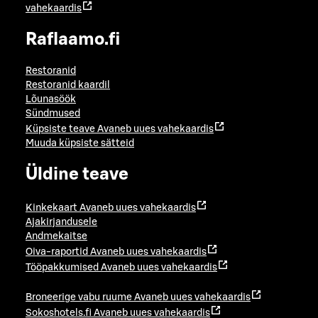
vahekaardis
Raflaamo.fi
Restoranid
Restoranid kaardil
Lõunasöök
Sündmused
Küpsiste teave
Avaneb uues vahekaardis
Muuda küpsiste sätteid
Üldine teave
Kinkekaart
Avaneb uues vahekaardis
Ajakirjandusele
Andmekaitse
Oiva-raportid
Avaneb uues vahekaardis
Tööpakkumised
Avaneb uues vahekaardis
Broneerige vabu ruume
Avaneb uues vahekaardis
Sokoshotels.fi
Avaneb uues vahekaardis