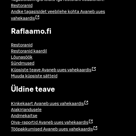
Restoranid
Andke tagasisidet veebilehe kohta
Avaneb uues
vahekaardis
Raflaamo.fi
Restoranid
Restoranid kaardil
Lõunasöök
Sündmused
Küpsiste teave
Avaneb uues vahekaardis
Muuda küpsiste sätteid
Üldine teave
Kinkekaart
Avaneb uues vahekaardis
Ajakirjandusele
Andmekaitse
Oiva-raportid
Avaneb uues vahekaardis
Tööpakkumised
Avaneb uues vahekaardis