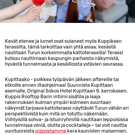
Kevät etenee ja lumet ovat sulaneet myös Kuppiksen
terassilta, tämä tarkoittaa vain yhtä asiaa: kesästä
nautitaan Turun korkeimmalla kattoterassilla! Terassi
kutsuu nauttimaan kaupungin parhaista näkymistä,
hyvästä tunnelmasta ja kesäilloista ystävien seurassa.
Kupittaako - poikkea työpäivän jälkeen aftereille tai
etkoille ennen iltaohjelmaa! Suunnista Kupittaan
asemalle, Original Sokos Hotel Kupittaan 9. kerrokseen.
Kuppis Rooftop Barin intiimi sisätila ja laaja
rakennuksen kulman ympäri kolmeen suuntaan
näkymät tarjoava kattoterassi näyttävät Turun vähän eri
perspektiivistä kuin mitä on totuttu näkemään.
Viihtyisillä sohva- ja istuinryhmillä nautitaan leppoisissa
tunnelmissa viiniä, olutta ja cocktaileja – tai voit nauttia
uunituoreista
pizzoistamme
kera kauniiden maisemien.