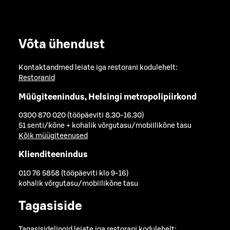
Võta ühendust
Kontaktandmed leiate iga restorani kodulehelt:
Restoranid
Müügiteenindus, Helsingi metropolipiirkond
0300 870 020 (tööpäeviti 8.30-16.30)
51 senti/kõne + kohalik võrgutasu/mobiilikõne tasu
Kõik müügiteenused
Klienditeenindus
010 76 5858 (tööpäeviti klo 9-16)
kohalik võrgutasu/mobiilikõne tasu
Tagasiside
Tagasisidelingid leiate iga restorani kodulehelt: