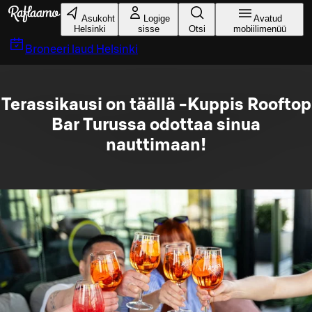
Liigu peamise sisu juurde
Asukoht
Logige
Avatud
Helsinki
sisse
Otsi
mobiilimenüü
Broneeri laud
Helsinki
Terassikausi on täällä -Kuppis Rooftop
Bar Turussa odottaa sinua
nauttimaan!