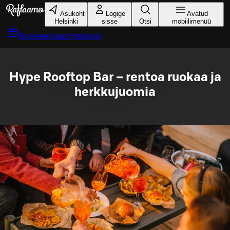
Liigu peamise sisu juurde
Asukoht
Logige
Avatud
Helsinki
sisse
Otsi
mobiilimenüü
Broneeri laud
Helsinki
Hype Rooftop Bar – rentoa ruokaa ja
herkkujuomia