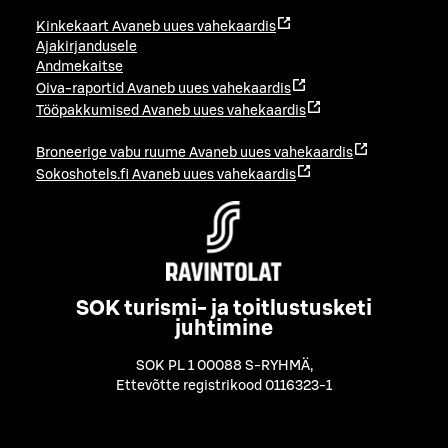
Kinkekaart
Avaneb uues vahekaardis
Ajakirjandusele
Andmekaitse
Oiva-raportid
Avaneb uues vahekaardis
Tööpakkumised
Avaneb uues vahekaardis
Broneerige vabu ruume
Avaneb uues vahekaardis
Sokoshotels.fi
Avaneb uues vahekaardis
SOK turismi- ja toitlustusketi
juhtimine
SOK PL 1 00088 S-RYHMÄ
,
Ettevõtte registrikood 0116323-1