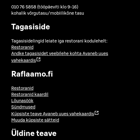
010 76 5858 (tööpäeviti klo 9-16)
kohalik võrgutasu/mobiilikõne tasu
Tagasiside
Tagasisidelingid leiate iga restorani kodulehelt:
Restoranid
Andke tagasisidet veebilehe kohta
Avaneb uues
vahekaardis
Raflaamo.fi
Restoranid
Restoranid kaardil
Lõunasöök
Sündmused
Küpsiste teave
Avaneb uues vahekaardis
Muuda küpsiste sätteid
Üldine teave