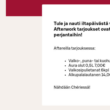
Tule ja nauti iltapäiväst
Afterwork tarjoukset ova
perjantaihin!
Aftereilla tarjouksessa:
Valko-, puna- tai kuoh
Aura olut 0,5L 7,00€
Valkosipulietanat 6kpl
Alkupalalautanen 14,
Nähdään Chériessä!