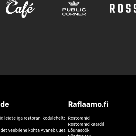
ide
Raflaamo.fi
id leiate iga restorani kodulehelt:
Restoranid
Restoranid kaardil
idet veebilehe kohta
Avaneb uues
Lõunasöök