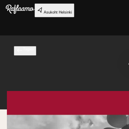
Liigu peamise sisu juurde
Asukoht
Helsinki
Tagasi