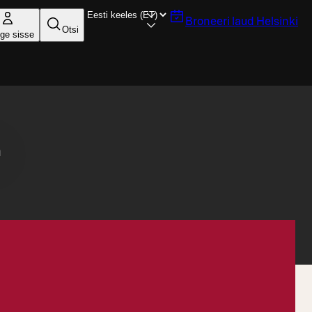
Broneeri laud
Helsinki
Otsi
ige sisse
n