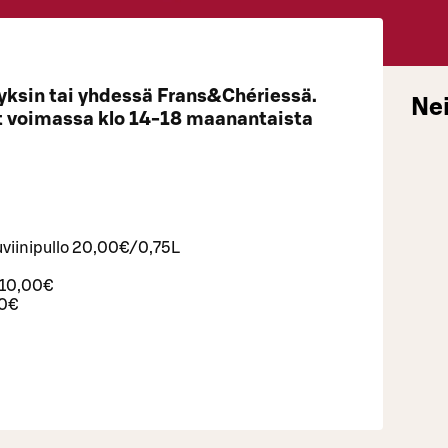
ä yksin tai yhdessä Frans&Chériessä.
Nei
t voimassa klo 14-18 maanantaista
uviinipullo 20,00€/0,75L
 10,00€
00€