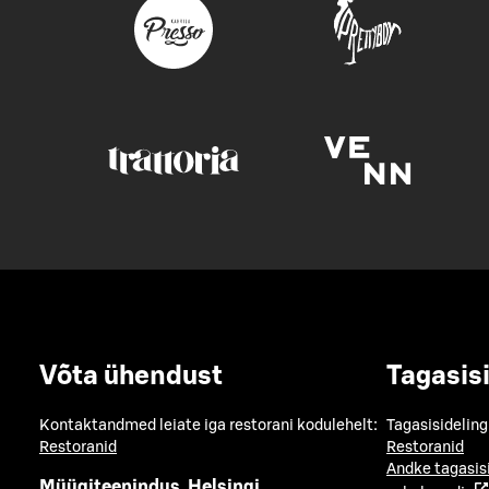
Võta ühendust
Tagasis
Kontaktandmed leiate iga restorani kodulehelt:
Tagasisideling
Restoranid
Restoranid
Andke tagasis
Müügiteenindus, Helsingi