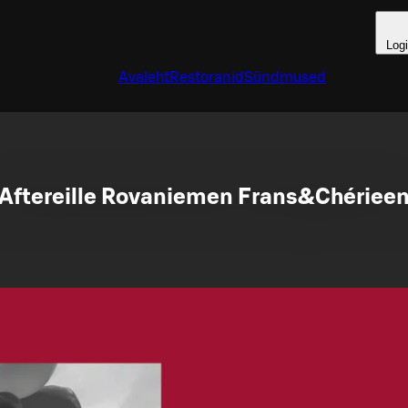
Log
Avaleht
Restoranid
Sündmused
Aftereille Rovaniemen Frans&Chériee