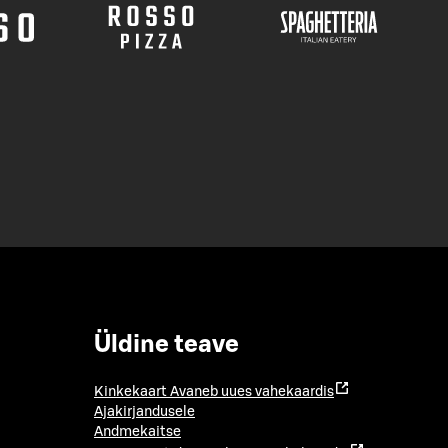
Üldine teave
Kinkekaart
Avaneb uues vahekaardis
Ajakirjandusele
Andmekaitse