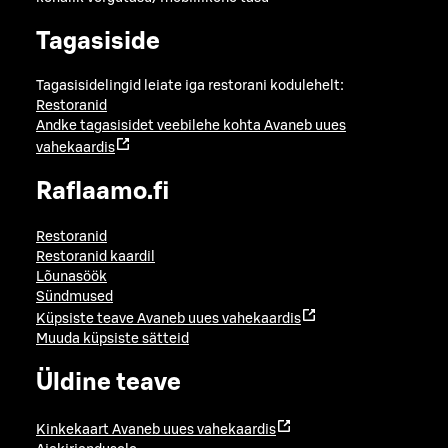
Tagasiside
Tagasisidelingid leiate iga restorani kodulehelt:
Restoranid
Andke tagasisidet veebilehe kohta
Avaneb uues
vahekaardis
Raflaamo.fi
Restoranid
Restoranid kaardil
Lõunasöök
Sündmused
Küpsiste teave
Avaneb uues vahekaardis
Muuda küpsiste sätteid
Üldine teave
Kinkekaart
Avaneb uues vahekaardis