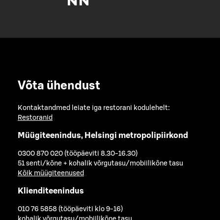
Võta ühendust
Kontaktandmed leiate iga restorani kodulehelt:
Restoranid
Müügiteenindus, Helsingi metropolipiirkond
0300 870 020 (tööpäeviti 8.30-16.30)
51 senti/kõne + kohalik võrgutasu/mobiilikõne tasu
Kõik müügiteenused
Klienditeenindus
010 76 5858 (tööpäeviti klo 9-16)
kohalik võrgutasu/mobiilikõne tasu