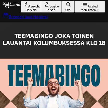
Liigu peamise sisu juurde
Asukoht
Logige
Avatud
Helsinki
sisse
Otsi
mobiilimenüü
Broneeri laud
Helsinki
TEEMABINGO JOKA TOINEN
LAUANTAI KOLUMBUKSESSA KLO 18