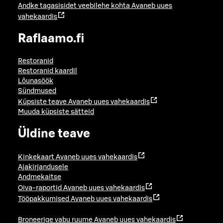
Andke tagasisidet veebilehe kohta
Avaneb uues
vahekaardis
Raflaamo.fi
Restoranid
Restoranid kaardil
Lõunasöök
Sündmused
Küpsiste teave
Avaneb uues vahekaardis
Muuda küpsiste sätteid
Üldine teave
Kinkekaart
Avaneb uues vahekaardis
Ajakirjandusele
Andmekaitse
Oiva-raportid
Avaneb uues vahekaardis
Tööpakkumised
Avaneb uues vahekaardis
Broneerige vabu ruume
Avaneb uues vahekaardis