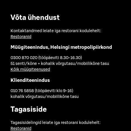
Võta ühendust
Kontaktandmed leiate iga restorani kodulehelt:
Restoranid
Müügiteenindus, Helsingi metropolipiirkond
0300 870 020 (tööpäeviti 8.30-16.30)
51 senti/kõne + kohalik võrgutasu/mobiilikõne tasu
Kõik müügiteenused
Klienditeenindus
010 76 5858 (tööpäeviti klo 9-16)
kohalik võrgutasu/mobiilikõne tasu
Tagasiside
Tagasisidelingid leiate iga restorani kodulehelt:
Restoranid