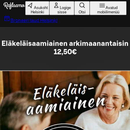
Liigu peamise sisu juurde
Asukoht
Logige
Avatud
Helsinki
sisse
Otsi
mobiilimenüü
Broneeri laud
Helsinki
Eläkeläisaamiainen arkimaanantaisin
12,50€