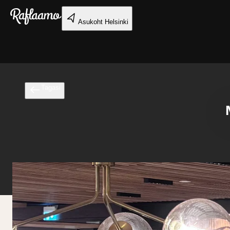
Liigu peamise sisu juurde
Asukoht
Helsinki
Tagasi