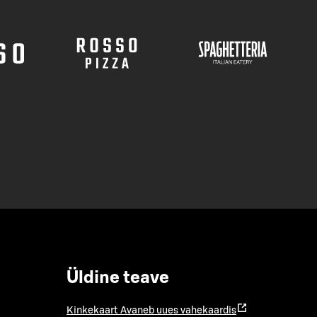
Üldine teave
Kinkekaart
Avaneb uues vahekaardis