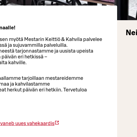
naalle!
Nei
en myötä Mestarin Keittiö & Kahvila palvelee
sä ja sujuvammilla palveluilla.
neestä tarjonnastamme ja uusista upeista
äivän eri hetkissä ⁠–⁠
lta kahville.
unaallamme tarjoillaan mestareidemme
omaa ja kahvilastamme
at herkut päivän eri hetkiin. Tervetuloa
vaneb uues vahekaardis