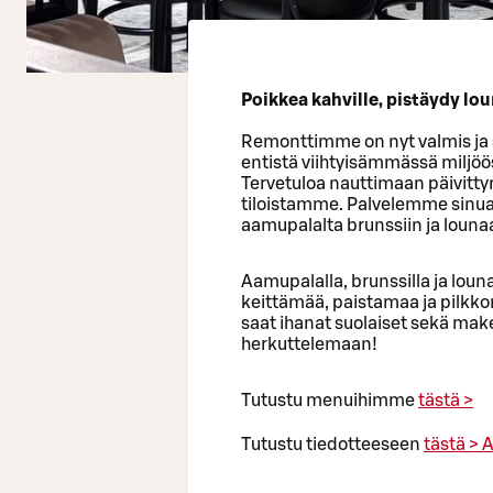
Poikkea kahville, pistäydy lou
Remonttimme on nyt valmis ja s
entistä viihtyisämmässä miljöös
Tervetuloa nauttimaan päivitty
tiloistamme. Palvelemme sinua p
aamupalalta brunssiin ja lounaa
Aamupalalla, brunssilla ja lo
keittämää, paistamaa ja pilkk
saat ihanat suolaiset sekä make
herkuttelemaan!
Tutustu menuihimme
tästä >
Tutustu tiedotteeseen
tästä >
A