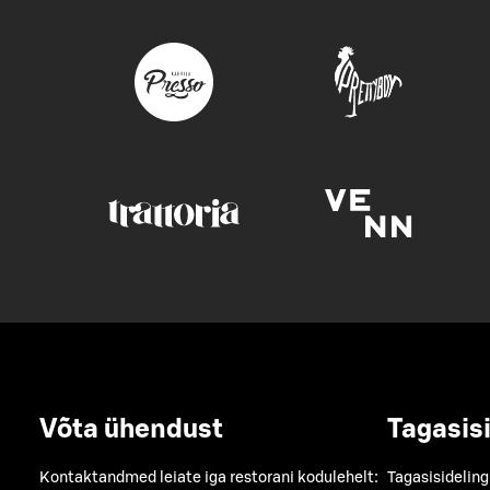
Võta ühendust
Tagasis
Kontaktandmed leiate iga restorani kodulehelt:
Tagasisideling