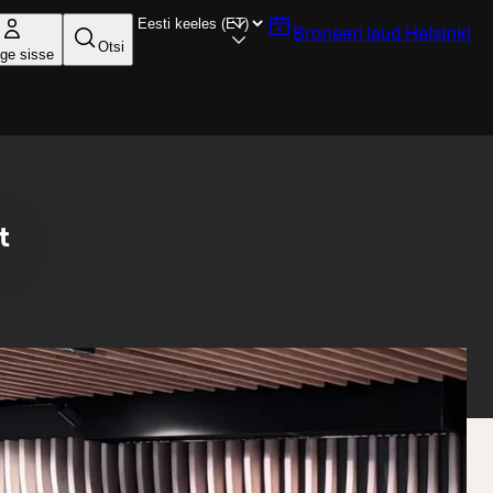
Broneeri laud
Helsinki
Otsi
ige sisse
t