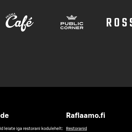
ide
Raflaamo.fi
id leiate iga restorani kodulehelt:
Restoranid