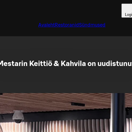
Log
Avaleht
Restoranid
Sündmused
Mestarin Keittiö & Kahvila on uudistunu