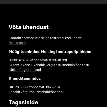
Võta ühendust
Kontaktandmed leiate iga restorani kodulehelt:
Restoranid
Müügiteenindus, Helsingi metropolipiirkond
0300 870 020 (tööpäeviti 8.30-16.30)
51 senti/kõne + kohalik võrgutasu/mobiilikõne tasu
Kõik müügiteenused
Klienditeenindus
010 76 5858 (tööpäeviti klo 9-16)
kohalik võrgutasu/mobiilikõne tasu
Tagasiside