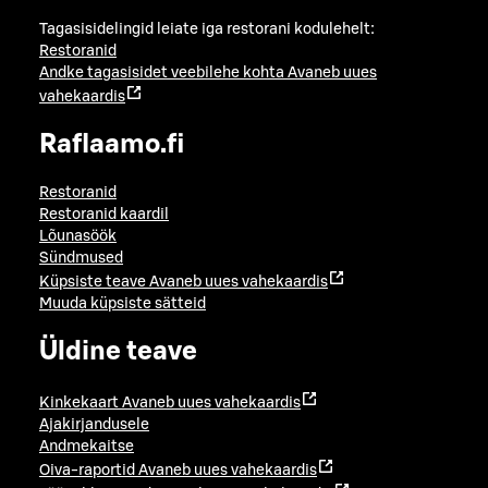
Tagasisidelingid leiate iga restorani kodulehelt:
Restoranid
Andke tagasisidet veebilehe kohta
Avaneb uues
vahekaardis
Raflaamo.fi
Restoranid
Restoranid kaardil
Lõunasöök
Sündmused
Küpsiste teave
Avaneb uues vahekaardis
Muuda küpsiste sätteid
Üldine teave
Kinkekaart
Avaneb uues vahekaardis
Ajakirjandusele
Andmekaitse
Oiva-raportid
Avaneb uues vahekaardis