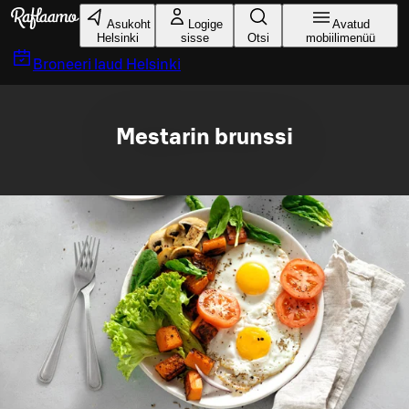
Liigu peamise sisu juurde
Asukoht
Logige
Avatud
Helsinki
sisse
Otsi
mobiilimenüü
Broneeri laud
Helsinki
Mestarin brunssi