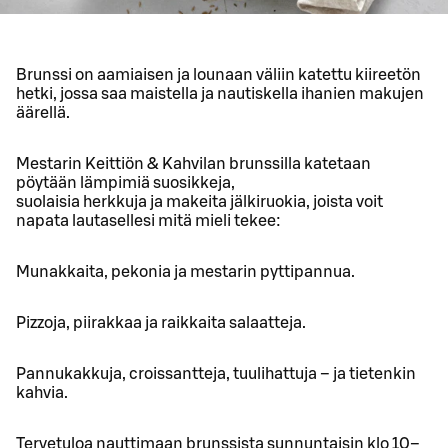
Brunssi on aamiaisen ja lounaan väliin katettu kiireetön
hetki, jossa saa maistella ja nautiskella ihanien makujen
äärellä.
Mestarin Keittiön & Kahvilan brunssilla katetaan
pöytään lämpimiä suosikkeja,
suolaisia herkkuja ja makeita jälkiruokia, joista voit
napata lautasellesi mitä mieli tekee:
Munakkaita, pekonia ja mestarin pyttipannua.
Pizzoja, piirakkaa ja raikkaita salaatteja.
Pannukakkuja, croissantteja, tuulihattuja – ja tietenkin
kahvia.
Tervetuloa nauttimaan brunssista sunnuntaisin klo 10–