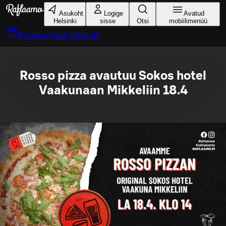
Liigu peamise sisu juurde
Asukoht
Logige
Avatud
Helsinki
sisse
Otsi
mobiilimenüü
Broneeri laud
Helsinki
Rosso pizza avautuu Sokos hotel
Vaakunaan Mikkeliin 18.4