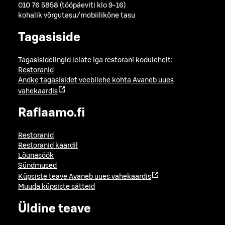
010 76 5858 (tööpäeviti klo 9-16)
kohalik võrgutasu/mobiilikõne tasu
Tagasiside
Tagasisidelingid leiate iga restorani kodulehelt:
Restoranid
Andke tagasisidet veebilehe kohta
Avaneb uues
vahekaardis
Raflaamo.fi
Restoranid
Restoranid kaardil
Lõunasöök
Sündmused
Küpsiste teave
Avaneb uues vahekaardis
Muuda küpsiste sätteid
Üldine teave