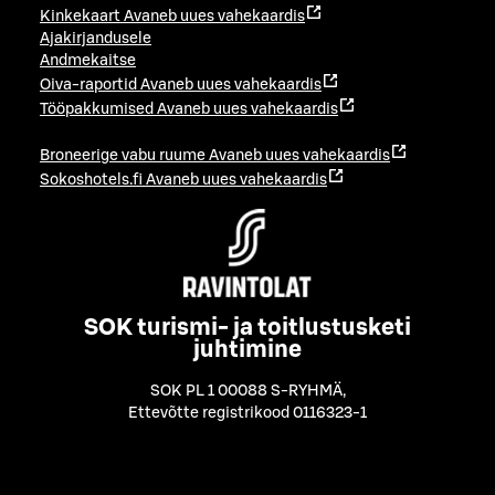
Kinkekaart
Avaneb uues vahekaardis
Ajakirjandusele
Andmekaitse
Oiva-raportid
Avaneb uues vahekaardis
Tööpakkumised
Avaneb uues vahekaardis
Broneerige vabu ruume
Avaneb uues vahekaardis
Sokoshotels.fi
Avaneb uues vahekaardis
SOK turismi- ja toitlustusketi
juhtimine
SOK PL 1 00088 S-RYHMÄ
,
Ettevõtte registrikood 0116323-1