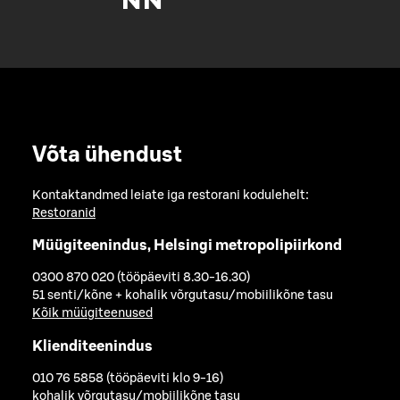
Võta ühendust
Kontaktandmed leiate iga restorani kodulehelt:
Restoranid
Müügiteenindus, Helsingi metropolipiirkond
0300 870 020 (tööpäeviti 8.30-16.30)
51 senti/kõne + kohalik võrgutasu/mobiilikõne tasu
Kõik müügiteenused
Klienditeenindus
010 76 5858 (tööpäeviti klo 9-16)
kohalik võrgutasu/mobiilikõne tasu