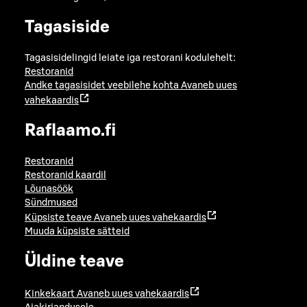
Tagasiside
Tagasisidelingid leiate iga restorani kodulehelt:
Restoranid
Andke tagasisidet veebilehe kohta
Avaneb uues
vahekaardis
Raflaamo.fi
Restoranid
Restoranid kaardil
Lõunasöök
Sündmused
Küpsiste teave
Avaneb uues vahekaardis
Muuda küpsiste sätteid
Üldine teave
Kinkekaart
Avaneb uues vahekaardis