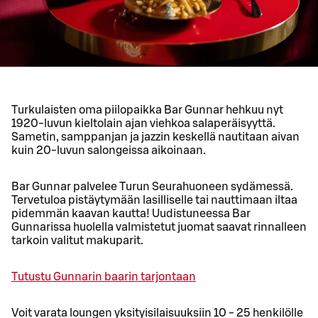
Turkulaisten oma piilopaikka Bar Gunnar hehkuu nyt
1920-luvun kieltolain ajan viehkoa salaperäisyyttä.
Sametin, samppanjan ja jazzin keskellä nautitaan aivan
kuin 20-luvun salongeissa aikoinaan.
Bar Gunnar palvelee Turun Seurahuoneen sydämessä.
Tervetuloa pistäytymään lasilliselle tai nauttimaan iltaa
pidemmän kaavan kautta! Uudistuneessa Bar
Gunnarissa huolella valmistetut juomat saavat rinnalleen
tarkoin valitut makuparit.
Tutustu Gunnarin baarin tarjontaan
Voit varata loungen yksityisilaisuuksiin 10 - 25 henkilölle