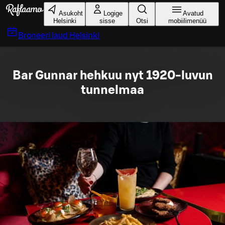
Liigu peamise sisu juurde
Asukoht
Logige
Avatud
Helsinki
sisse
Otsi
mobiilimenüü
Broneeri laud
Helsinki
Bar Gunnar hehkuu nyt 1920-luvun
tunnelmaa