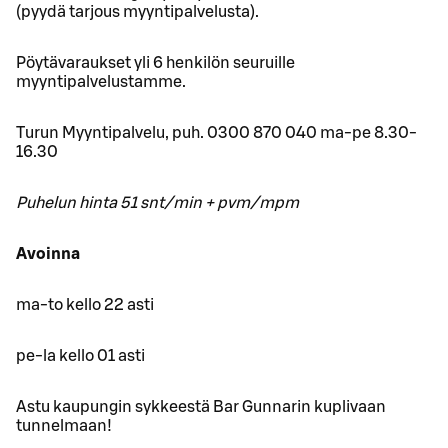
(pyydä tarjous myyntipalvelusta).
Pöytävaraukset yli 6 henkilön seuruille
myyntipalvelustamme.
Turun Myyntipalvelu, puh. 0300 870 040 ma-pe 8.30-
16.30
Puhelun hinta 51 snt/min + pvm/mpm
Avoinna
ma-to kello 22 asti
pe-la kello 01 asti
Astu kaupungin sykkeestä Bar Gunnarin kuplivaan
tunnelmaan!