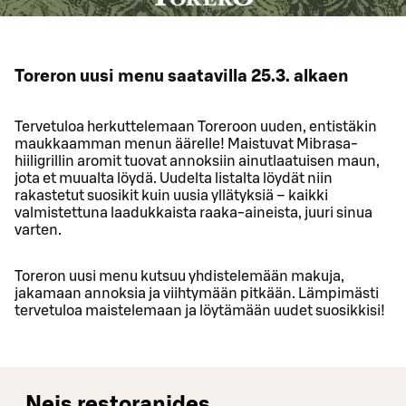
Toreron uusi menu saatavilla 25.3. alkaen
Tervetuloa herkuttelemaan Toreroon uuden, entistäkin
maukkaamman menun äärelle! Maistuvat Mibrasa-
hiiligrillin aromit tuovat annoksiin ainutlaatuisen maun,
jota et muualta löydä. Uudelta listalta löydät niin
rakastetut suosikit kuin uusia yllätyksiä – kaikki
valmistettuna laadukkaista raaka‑aineista, juuri sinua
varten.
Toreron uusi menu kutsuu yhdistelemään makuja,
jakamaan annoksia ja viihtymään pitkään. Lämpimästi
tervetuloa maistelemaan ja löytämään uudet suosikkisi!
Neis restoranides