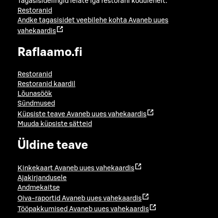
Tagasisidelingid leiate iga restorani kodulehelt:
Restoranid
Andke tagasisidet veebilehe kohta
Avaneb uues
vahekaardis
Raflaamo.fi
Restoranid
Restoranid kaardil
Lõunasöök
Sündmused
Küpsiste teave
Avaneb uues vahekaardis
Muuda küpsiste sätteid
Üldine teave
Kinkekaart
Avaneb uues vahekaardis
Ajakirjandusele
Andmekaitse
Oiva-raportid
Avaneb uues vahekaardis
Tööpakkumised
Avaneb uues vahekaardis