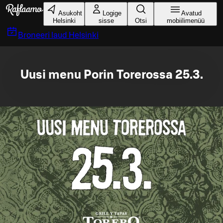
Liigu peamise sisu juurde
Asukoht
Logige
Avatud
Helsinki
sisse
Otsi
mobiilimenüü
Broneeri laud
Helsinki
Uusi menu Porin Torerossa 25.3.