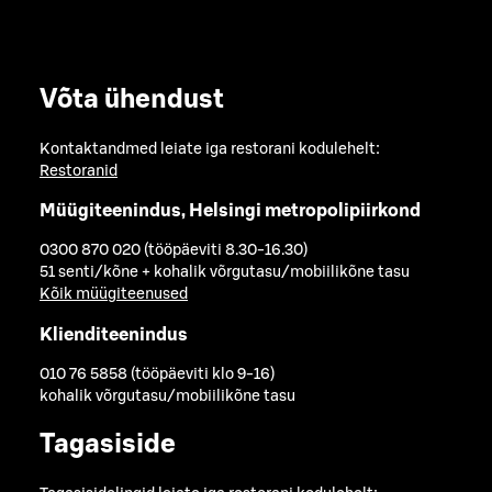
Võta ühendust
Kontaktandmed leiate iga restorani kodulehelt:
Restoranid
Müügiteenindus, Helsingi metropolipiirkond
0300 870 020 (tööpäeviti 8.30-16.30)
51 senti/kõne + kohalik võrgutasu/mobiilikõne tasu
Kõik müügiteenused
Klienditeenindus
010 76 5858 (tööpäeviti klo 9-16)
kohalik võrgutasu/mobiilikõne tasu
Tagasiside