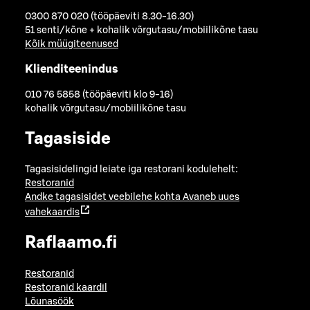
0300 870 020 (tööpäeviti 8.30-16.30)
51 senti/kõne + kohalik võrgutasu/mobiilikõne tasu
Kõik müügiteenused
Klienditeenindus
010 76 5858 (tööpäeviti klo 9-16)
kohalik võrgutasu/mobiilikõne tasu
Tagasiside
Tagasisidelingid leiate iga restorani kodulehelt:
Restoranid
Andke tagasisidet veebilehe kohta
Avaneb uues
vahekaardis
Raflaamo.fi
Restoranid
Restoranid kaardil
Lõunasöök