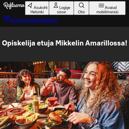
Liigu peamise sisu juurde
Asukoht
Logige
Avatud
Helsinki
sisse
Otsi
mobiilimenüü
Broneeri laud
Helsinki
Opiskelija etuja Mikkelin Amarillossa!