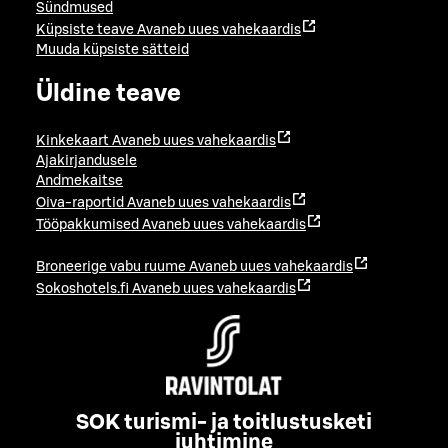
Sündmused
Küpsiste teave
Avaneb uues vahekaardis
Muuda küpsiste sätteid
Üldine teave
Kinkekaart
Avaneb uues vahekaardis
Ajakirjandusele
Andmekaitse
Oiva-raportid
Avaneb uues vahekaardis
Tööpakkumised
Avaneb uues vahekaardis
Broneerige vabu ruume
Avaneb uues vahekaardis
Sokoshotels.fi
Avaneb uues vahekaardis
SOK turismi- ja toitlustusketi
juhtimine