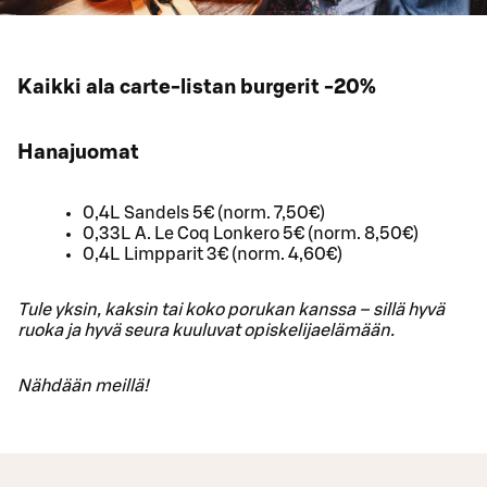
Kaikki ala carte-listan burgerit -20%
Hanajuomat
0,4L Sandels 5€ (norm. 7,50€)
0,33L A. Le Coq Lonkero 5€ (norm. 8,50€)
0,4L Limpparit 3€ (norm. 4,60€)
Tule yksin, kaksin tai koko porukan kanssa – sillä hyvä
ruoka ja hyvä seura kuuluvat opiskelijaelämään.
Nähdään meillä!