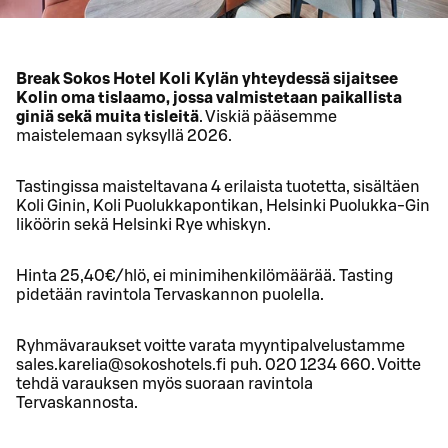
Break Sokos Hotel Koli Kylän yhteydessä sijaitsee
Kolin oma tislaamo, jossa valmistetaan paikallista
giniä sekä muita tisleitä
. Viskiä pääsemme
maistelemaan syksyllä 2026.
Tastingissa maisteltavana 4 erilaista tuotetta, sisältäen
Koli Ginin, Koli Puolukkapontikan, Helsinki Puolukka-Gin
liköörin sekä Helsinki Rye whiskyn.
Hinta 25,40€/hlö, ei minimihenkilömäärää. Tasting
pidetään ravintola Tervaskannon puolella.
Ryhmävaraukset voitte varata myyntipalvelustamme
sales.karelia@sokoshotels.fi puh. 020 1234 660. Voitte
tehdä varauksen myös suoraan ravintola
Tervaskannosta.