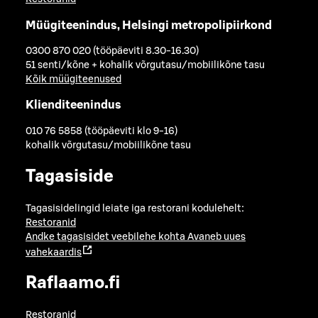
Müügiteenindus, Helsingi metropolipiirkond
0300 870 020 (tööpäeviti 8.30-16.30)
51 senti/kõne + kohalik võrgutasu/mobiilikõne tasu
Kõik müügiteenused
Klienditeenindus
010 76 5858 (tööpäeviti klo 9-16)
kohalik võrgutasu/mobiilikõne tasu
Tagasiside
Tagasisidelingid leiate iga restorani kodulehelt:
Restoranid
Andke tagasisidet veebilehe kohta
Avaneb uues
vahekaardis
Raflaamo.fi
Restoranid