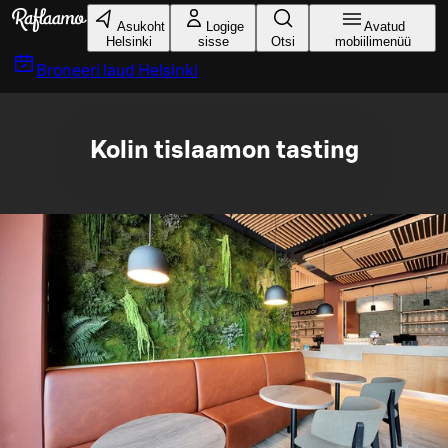
Liigu peamise sisu juurde
Asukoht
Logige
Avatud
Helsinki
sisse
Otsi
mobiilimenüü
Broneeri laud
Helsinki
Kolin tislaamon tasting