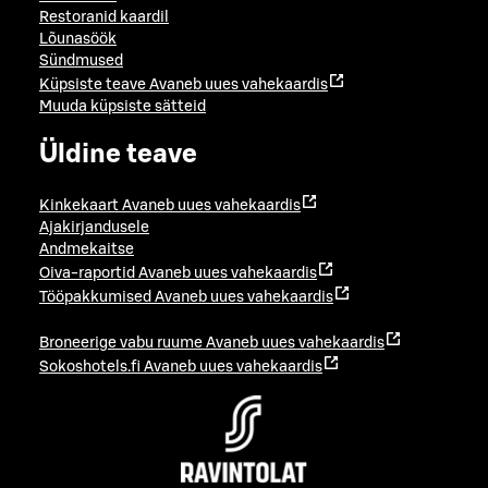
Restoranid kaardil
Lõunasöök
Sündmused
Küpsiste teave
Avaneb uues vahekaardis
Muuda küpsiste sätteid
Üldine teave
Kinkekaart
Avaneb uues vahekaardis
Ajakirjandusele
Andmekaitse
Oiva-raportid
Avaneb uues vahekaardis
Tööpakkumised
Avaneb uues vahekaardis
Broneerige vabu ruume
Avaneb uues vahekaardis
Sokoshotels.fi
Avaneb uues vahekaardis