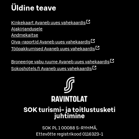
Üldine teave
Kinkekaart
Avaneb uues vahekaardis
Ajakirjandusele
Andmekaitse
Oiva-raportid
Avaneb uues vahekaardis
Tööpakkumised
Avaneb uues vahekaardis
Broneerige vabu ruume
Avaneb uues vahekaardis
Sokoshotels.fi
Avaneb uues vahekaardis
SOK turismi- ja toitlustusketi
juhtimine
SOK PL 1 00088 S-RYHMÄ
,
Ettevõtte registrikood 0116323-1