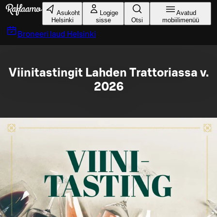
Liigu peamise sisu juurde
Asukoht
Logige
Avatud
Helsinki
sisse
Otsi
mobiilimenüü
Broneeri laud
Helsinki
Viinitastingit Lahden Trattoriassa v.
2026