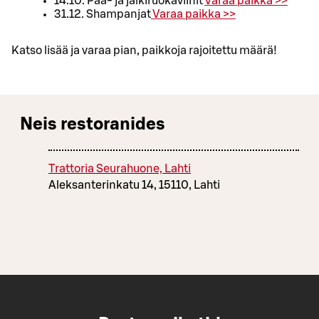
14.10. Pää- ja jälkiruokaviinit
Varaa paikka >>
31.12. Shampanjat
Varaa paikka >>
Katso lisää ja varaa pian, paikkoja rajoitettu määrä!
Neis restoranides
Trattoria Seurahuone, Lahti
Aleksanterinkatu 14, 15110, Lahti