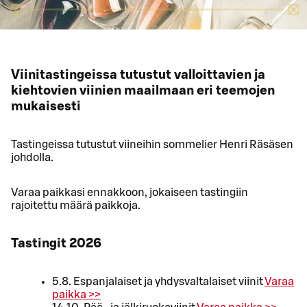
Viinitastingeissa tutustut valloittavien ja
kiehtovien viinien maailmaan eri teemojen
mukaisesti
Tastingeissa tutustut viineihin sommelier Henri Räsäsen
johdolla.
Varaa paikkasi ennakkoon, jokaiseen tastingiin
rajoitettu määrä paikkoja.
Tastingit 2026
5.8. Espanjalaiset ja yhdysvaltalaiset viinit
Varaa
paikka >>