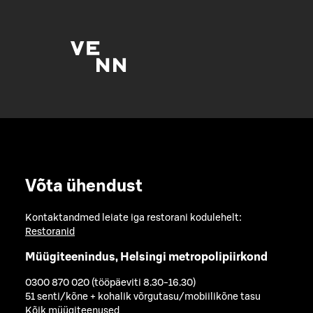
Võta ühendust
Kontaktandmed leiate iga restorani kodulehelt:
Restoranid
Müügiteenindus, Helsingi metropolipiirkond
0300 870 020 (tööpäeviti 8.30-16.30)
51 senti/kõne + kohalik võrgutasu/mobiilikõne tasu
Kõik müügiteenused