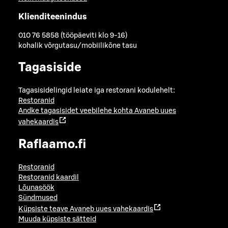
Klienditeenindus
010 76 5858 (tööpäeviti klo 9-16)
kohalik võrgutasu/mobiilikõne tasu
Tagasiside
Tagasisidelingid leiate iga restorani kodulehelt:
Restoranid
Andke tagasisidet veebilehe kohta
Avaneb uues
vahekaardis
Raflaamo.fi
Restoranid
Restoranid kaardil
Lõunasöök
Sündmused
Küpsiste teave
Avaneb uues vahekaardis
Muuda küpsiste sätteid