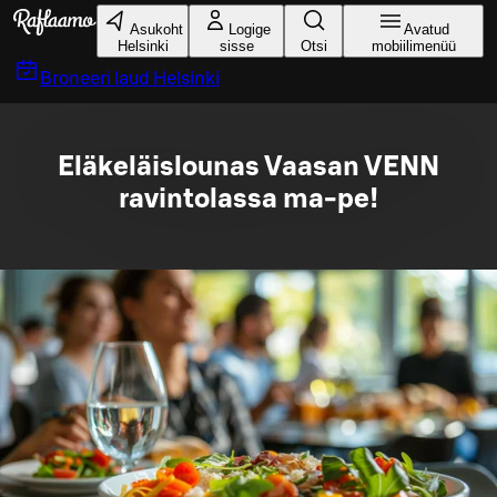
Liigu peamise sisu juurde
Asukoht
Logige
Avatud
Helsinki
sisse
Otsi
mobiilimenüü
Broneeri laud
Helsinki
Eläkeläislounas Vaasan VENN
ravintolassa ma-pe!