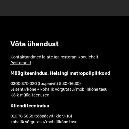
Võta ühendust
Kontaktandmed leiate iga restorani kodulehelt:
Restoranid
Müügiteenindus, Helsingi metropolipiirkond
0300 870 020 (tööpäeviti 8.30-16.30)
51 senti/kõne + kohalik võrgutasu/mobiilikõne tasu
Kõik müügiteenused
Klienditeenindus
010 76 5858 (tööpäeviti klo 9-16)
kohalik võrgutasu/mobiilikõne tasu