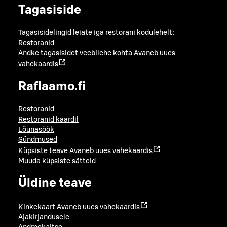
Tagasiside
Tagasisidelingid leiate iga restorani kodulehelt:
Restoranid
Andke tagasisidet veebilehe kohta
Avaneb uues
vahekaardis
Raflaamo.fi
Restoranid
Restoranid kaardil
Lõunasöök
Sündmused
Küpsiste teave
Avaneb uues vahekaardis
Muuda küpsiste sätteid
Üldine teave
Kinkekaart
Avaneb uues vahekaardis
Ajakirjandusele