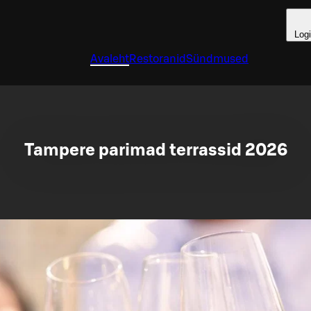
Log
Avaleht
Restoranid
Sündmused
Tampere parimad terrassid 2026