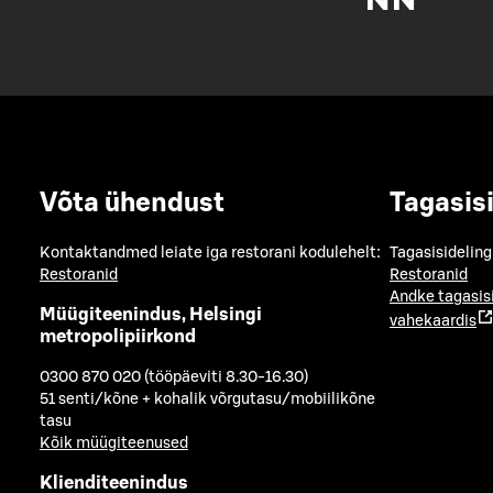
Võta ühendust
Tagasis
Kontaktandmed leiate iga restorani kodulehelt:
Tagasisideling
Restoranid
Restoranid
Andke tagasis
Müügiteenindus, Helsingi
vahekaardis
metropolipiirkond
0300 870 020 (tööpäeviti 8.30-16.30)
51 senti/kõne + kohalik võrgutasu/mobiilikõne
tasu
Kõik müügiteenused
Klienditeenindus