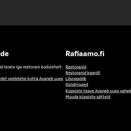
ide
Raflaamo.fi
id leiate iga restorani kodulehelt:
Restoranid
Restoranid kaardil
idet veebilehe kohta
Avaneb uues
Lõunasöök
Sündmused
Küpsiste teave
Avaneb uues vahek
Muuda küpsiste sätteid