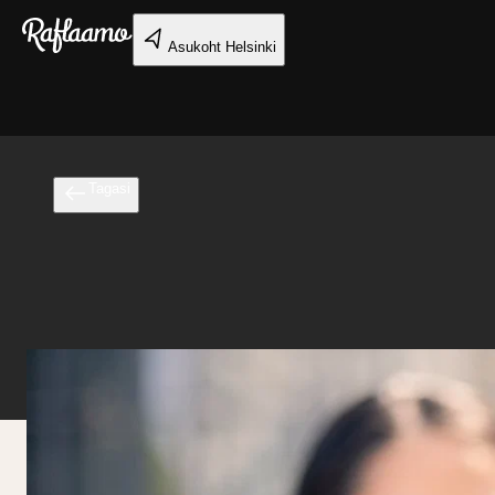
Liigu peamise sisu juurde
Asukoht
Helsinki
Tagasi