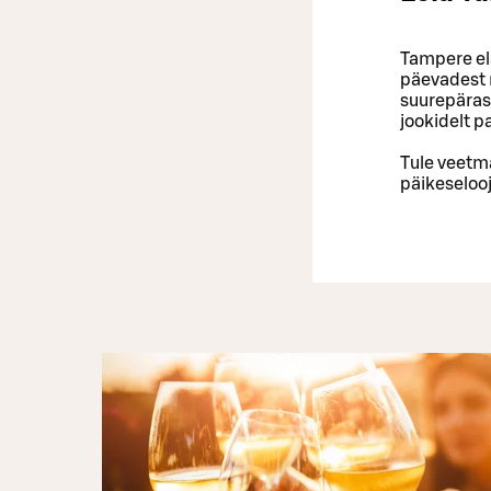
Tampere ela
päevadest n
suurepärase
jookidelt p
Tule veetma
päikeselooj