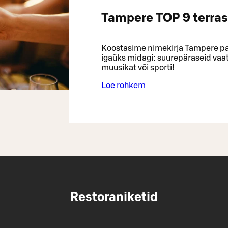
Tampere TOP 9 terras
Koostasime nimekirja Tampere par
igaüks midagi: suurepäraseid vaatei
muusikat või sporti!
Loe rohkem
Restoraniketid