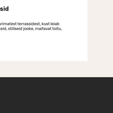
sid
imatest terrassidest, kust leiab
d, stiilseid jooke, maitsvat toitu,