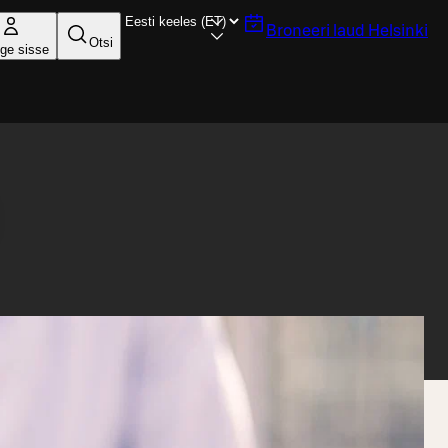
Broneeri laud
Helsinki
Otsi
ige sisse