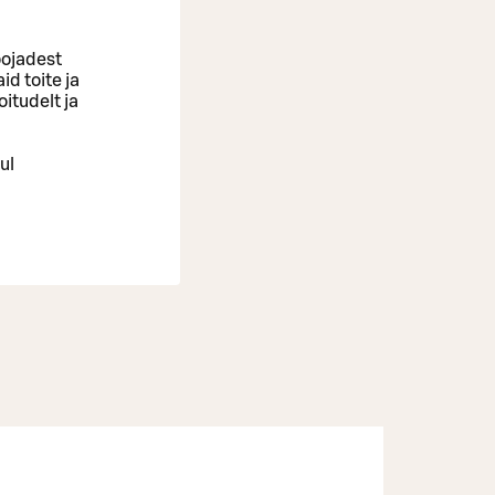
oojadest
d toite ja
itudelt ja
ul