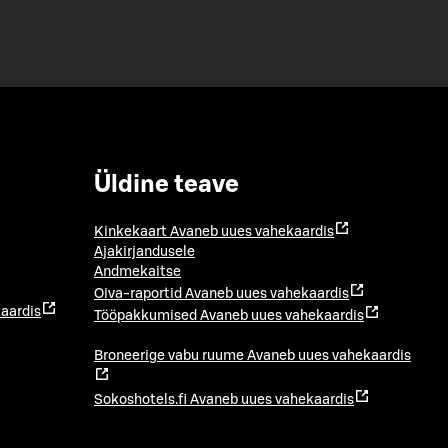
Üldine teave
Kinkekaart
Avaneb uues vahekaardis
Ajakirjandusele
Andmekaitse
Oiva-raportid
Avaneb uues vahekaardis
aardis
Tööpakkumised
Avaneb uues vahekaardis
Broneerige vabu ruume
Avaneb uues vahekaardis
Sokoshotels.fi
Avaneb uues vahekaardis