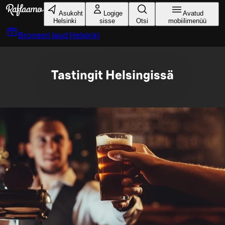
Liigu peamise sisu juurde
Asukoht
Logige
Avatud
Helsinki
sisse
Otsi
mobiilimenüü
Broneeri laud
Helsinki
Tastingit Helsingissä