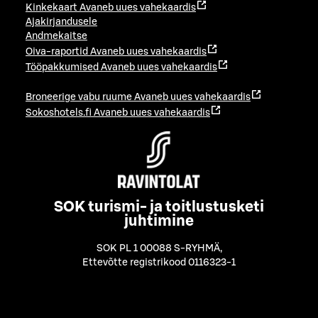
Kinkekaart
Avaneb uues vahekaardis
Ajakirjandusele
Andmekaitse
Oiva-raportid
Avaneb uues vahekaardis
Tööpakkumised
Avaneb uues vahekaardis
Broneerige vabu ruume
Avaneb uues vahekaardis
Sokoshotels.fi
Avaneb uues vahekaardis
SOK turismi- ja toitlustusketi
juhtimine
SOK PL 1 00088 S-RYHMÄ
,
Ettevõtte registrikood 0116323-1