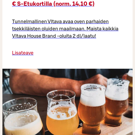
€ S-Etukortilla (norm. 14,10 €)
Tunnelmallinen Vltava avaa oven parhaiden
tsekkiläisten oluiden maailmaan. Maista kaikkia
Vltava House Brand -oluita 2 dl/laatu!
Lisateave