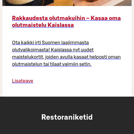
Rakkaudesta olutmakuihin – Kasaa oma
olutmaistelu Kaislassa
Ota kaikki irti Suomen laajimmasta
olutvalikoimasta! Kaislassa nyt uudet
maistelukortit, joiden avulla kasaat helposti oman
olutmaistelun tai tilaat valmiin setin.
Lisateave
Restoraniketid