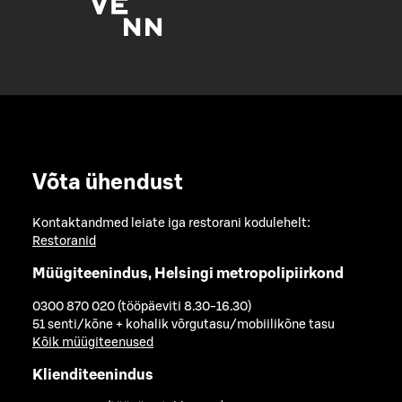
Võta ühendust
Kontaktandmed leiate iga restorani kodulehelt:
Restoranid
Müügiteenindus, Helsingi metropolipiirkond
0300 870 020 (tööpäeviti 8.30-16.30)
51 senti/kõne + kohalik võrgutasu/mobiilikõne tasu
Kõik müügiteenused
Klienditeenindus