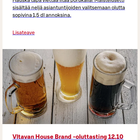
Hauska tapa viettää iltaa porukalla! Maistelusetti
sisältää neljä asiantuntijoiden valitsemaan olutta
sopivina 1,5 dl annoksina.
Lisateave
Vltavan House Brand -oluttasting 12,10