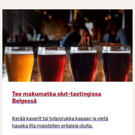
Tee makumatka olut-tastingissa
Belgessä
Kerää kaverit tai työporukka kasaan ja vietä
hauska ilta maistellen erilaisia oluita.