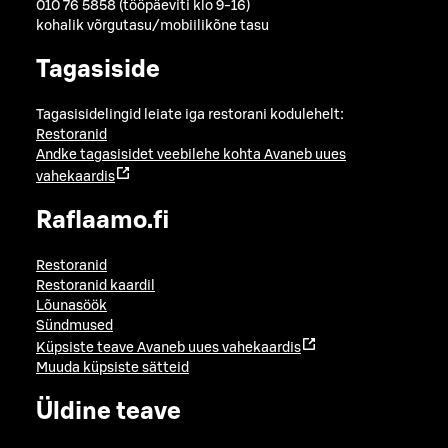
010 76 5858 (tööpäeviti klo 9-16)
kohalik võrgutasu/mobiilikõne tasu
Tagasiside
Tagasisidelingid leiate iga restorani kodulehelt:
Restoranid
Andke tagasisidet veebilehe kohta
Avaneb uues
vahekaardis
Raflaamo.fi
Restoranid
Restoranid kaardil
Lõunasöök
Sündmused
Küpsiste teave
Avaneb uues vahekaardis
Muuda küpsiste sätteid
Üldine teave