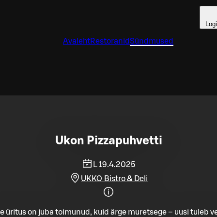
Log
Avaleht
Restoranid
Sündmused
Ukon Pizzapuhvetti
L 19.4.2025
UKKO Bistro & Deli
e üritus on juba toimunud, kuid ärge muretsege – uusi tuleb ve