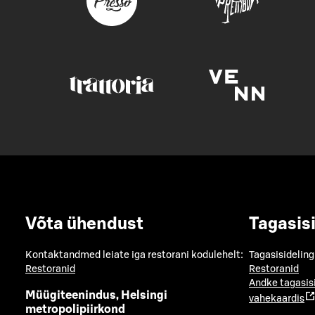
Võta ühendust
Tagasis
Kontaktandmed leiate iga restorani kodulehelt:
Tagasisideling
Restoranid
Restoranid
Andke tagasis
Müügiteenindus, Helsingi
vahekaardis
metropolipiirkond