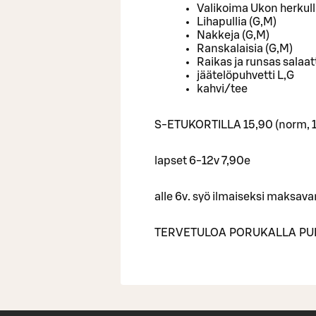
Valikoima Ukon herkulli
Lihapullia (G,M)
Nakkeja (G,M)
Ranskalaisia (G,M)
Raikas ja runsas salaat
jäätelöpuhvetti L,G
kahvi/tee
S-ETUKORTILLA 15,90 (norm, 
lapset 6-12v 7,90e
alle 6v. syö ilmaiseksi maksava
TERVETULOA PORUKALLA PUH