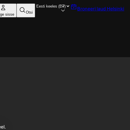
Broneeri laud
Helsinki
Otsi
ige sisse
el.