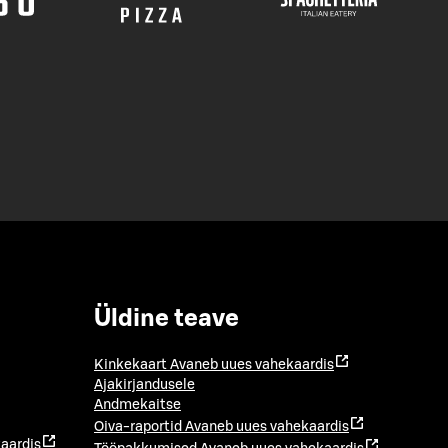
Üldine teave
Kinkekaart
Avaneb uues vahekaardis
Ajakirjandusele
Andmekaitse
Oiva-raportid
Avaneb uues vahekaardis
aardis