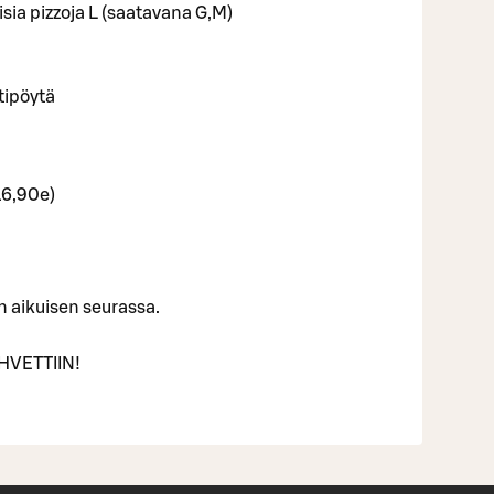
sia pizzoja L (saatavana G,M)
tipöytä
16,90e)
n aikuisen seurassa.
VETTIIN!