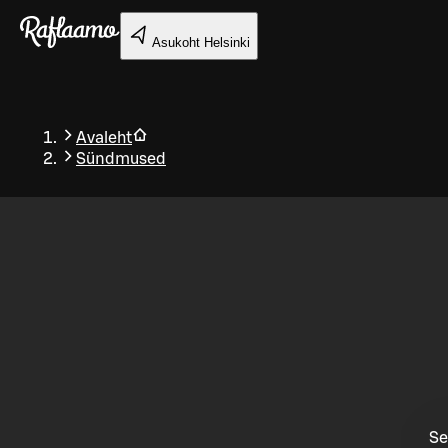
Liigu peamise sisu juurde
Asukoht
Helsinki
Avaleht
Sündmused
Tagasi
Se