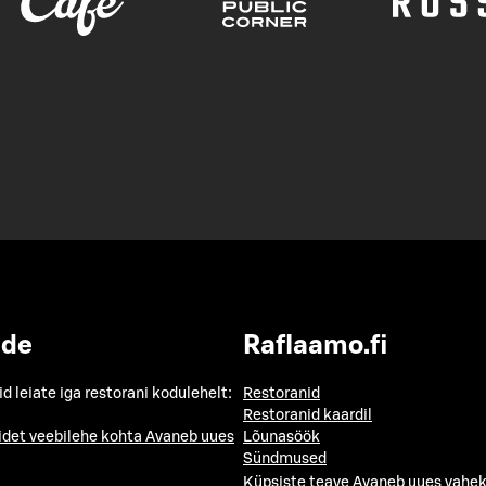
ide
Raflaamo.fi
id leiate iga restorani kodulehelt:
Restoranid
Restoranid kaardil
idet veebilehe kohta
Avaneb uues
Lõunasöök
Sündmused
Küpsiste teave
Avaneb uues vahek