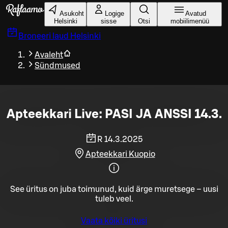
Liigu peamise sisu juurde
Asukoht
Logige
Avatud
Helsinki
sisse
Otsi
mobiilimenüü
Broneeri laud
Helsinki
Avaleht
Sündmused
Apteekkari Live: PASI JA ANSSI 14.3.
R 14.3.2025
Apteekkari Kuopio
See üritus on juba toimunud, kuid ärge muretsege – uusi
tuleb veel.
Vaata kõiki üritusi