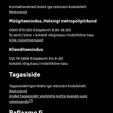
Kontaktandmed leiate iga restorani kodulehelt:
Restoranid
Müügiteenindus, Helsingi metropolipiirkond
0300 870 020 (tööpäeviti 8.30-16.30)
51 senti/kõne + kohalik võrgutasu/mobiilikõne tasu
Kõik müügiteenused
Klienditeenindus
010 76 5858 (tööpäeviti klo 9-16)
kohalik võrgutasu/mobiilikõne tasu
Tagasiside
Tagasisidelingid leiate iga restorani kodulehelt:
Restoranid
Andke tagasisidet veebilehe kohta
Avaneb uues
vahekaardis
Raflaamo.fi