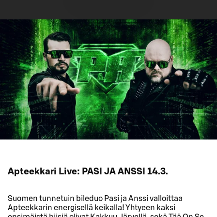
Apteekkari Live: PASI JA ANSSI 14.3.
Suomen tunnetuin bileduo Pasi ja Anssi valloittaa
Apteekkarin energisellä keikalla! Yhtyeen kaksi
ensimäistä biisiä olivat Kakkuu Järvellä, sekä Tää On Se