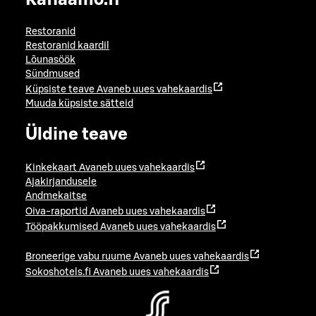
Restoranid
Restoranid kaardil
Lõunasöök
Sündmused
Küpsiste teave
Avaneb uues vahekaardis
Muuda küpsiste sätteid
Üldine teave
Kinkekaart
Avaneb uues vahekaardis
Ajakirjandusele
Andmekaitse
Oiva-raportid
Avaneb uues vahekaardis
Tööpakkumised
Avaneb uues vahekaardis
Broneerige vabu ruume
Avaneb uues vahekaardis
Sokoshotels.fi
Avaneb uues vahekaardis