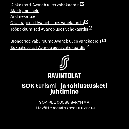
Kinkekaart
Avaneb uues vahekaardis
Ajakirjandusele
Andmekaitse
Oiva-raportid
Avaneb uues vahekaardis
Tööpakkumised
Avaneb uues vahekaardis
Broneerige vabu ruume
Avaneb uues vahekaardis
Sokoshotels.fi
Avaneb uues vahekaardis
SOK turismi- ja toitlustusketi
juhtimine
SOK PL 1 00088 S-RYHMÄ
,
Ettevõtte registrikood 0116323-1