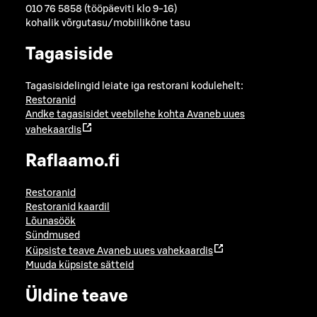
010 76 5858 (tööpäeviti klo 9-16)
kohalik võrgutasu/mobiilikõne tasu
Tagasiside
Tagasisidelingid leiate iga restorani kodulehelt:
Restoranid
Andke tagasisidet veebilehe kohta
Avaneb uues
vahekaardis
Raflaamo.fi
Restoranid
Restoranid kaardil
Lõunasöök
Sündmused
Küpsiste teave
Avaneb uues vahekaardis
Muuda küpsiste sätteid
Üldine teave