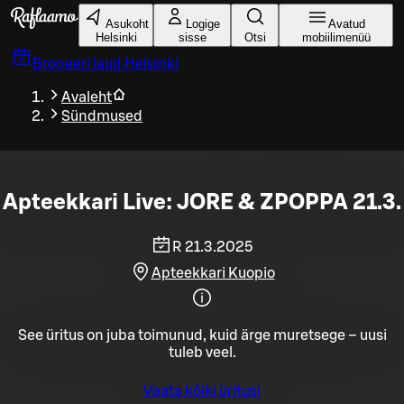
Liigu peamise sisu juurde
Asukoht
Logige
Avatud
Helsinki
sisse
Otsi
mobiilimenüü
Broneeri laud
Helsinki
Avaleht
Sündmused
Apteekkari Live: JORE & ZPOPPA 21.3.
R 21.3.2025
Apteekkari Kuopio
See üritus on juba toimunud, kuid ärge muretsege – uusi
tuleb veel.
Vaata kõiki üritusi