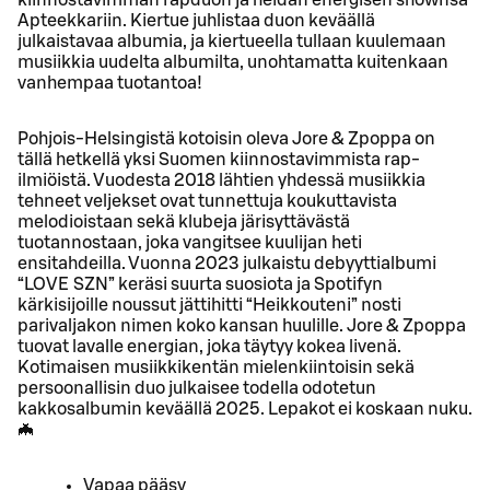
Apteekkariin. Kiertue juhlistaa duon keväällä
julkaistavaa albumia, ja kiertueella tullaan kuulemaan
musiikkia uudelta albumilta, unohtamatta kuitenkaan
vanhempaa tuotantoa!
Pohjois-Helsingistä kotoisin oleva Jore & Zpoppa on
tällä hetkellä yksi Suomen kiinnostavimmista rap-
ilmiöistä. Vuodesta 2018 lähtien yhdessä musiikkia
tehneet veljekset ovat tunnettuja koukuttavista
melodioistaan sekä klubeja järisyttävästä
tuotannostaan, joka vangitsee kuulijan heti
ensitahdeilla. Vuonna 2023 julkaistu debyyttialbumi
“LOVE SZN” keräsi suurta suosiota ja Spotifyn
kärkisijoille noussut jättihitti “Heikkouteni” nosti
parivaljakon nimen koko kansan huulille. Jore & Zpoppa
tuovat lavalle energian, joka täytyy kokea livenä.
Kotimaisen musiikkikentän mielenkiintoisin sekä
persoonallisin duo julkaisee todella odotetun
kakkosalbumin keväällä 2025. Lepakot ei koskaan nuku.
🦇
Vapaa pääsy