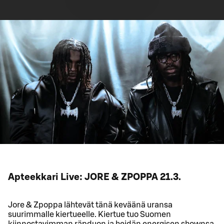
Apteekkari Live: JORE & ZPOPPA 21.3.
Jore & Zpoppa lähtevät tänä keväänä uransa
suurimmalle kiertueelle. Kiertue tuo Suomen
kiinnostavimman räpduon ja heidän energisen shownsa