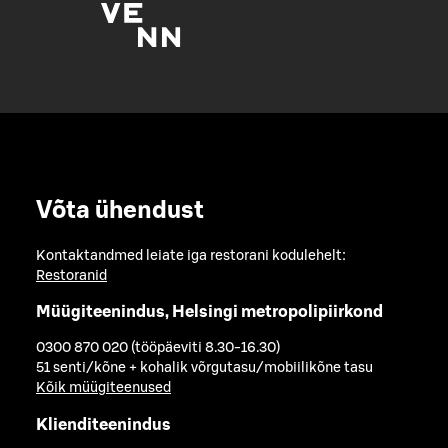
Võta ühendust
Kontaktandmed leiate iga restorani kodulehelt:
Restoranid
Müügiteenindus, Helsingi metropolipiirkond
0300 870 020 (tööpäeviti 8.30-16.30)
51 senti/kõne + kohalik võrgutasu/mobiilikõne tasu
Kõik müügiteenused
Klienditeenindus