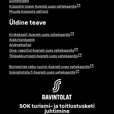
Sündmused
Küpsiste teave
Avaneb uues vahekaardis
Muuda küpsiste sätteid
Üldine teave
Kinkekaart
Avaneb uues vahekaardis
Ajakirjandusele
Andmekaitse
Oiva-raportid
Avaneb uues vahekaardis
Tööpakkumised
Avaneb uues vahekaardis
Broneerige vabu ruume
Avaneb uues vahekaardis
Sokoshotels.fi
Avaneb uues vahekaardis
SOK turismi- ja toitlustusketi
juhtimine