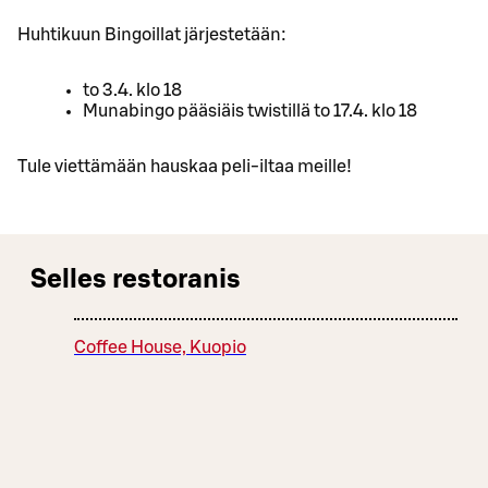
Huhtikuun Bingoillat järjestetään:
to 3.4. klo 18
Munabingo pääsiäis twistillä to 17.4. klo 18
Tule viettämään hauskaa peli-iltaa meille!
Selles restoranis
Coffee House, Kuopio