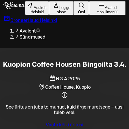
Liigu peamise sisu juurde
Asukoht
Logige
Avatud
Helsinki
sisse
Otsi
mobiilimenüü
Broneeri laud
Helsinki
Avaleht
Sündmused
Kuopion Coffee Housen Bingoilta 3.4.
N 3.4.2025
Coffee House, Kuopio
See üritus on juba toimunud, kuid ärge muretsege – uusi
tuleb veel.
Vaata kõiki üritusi