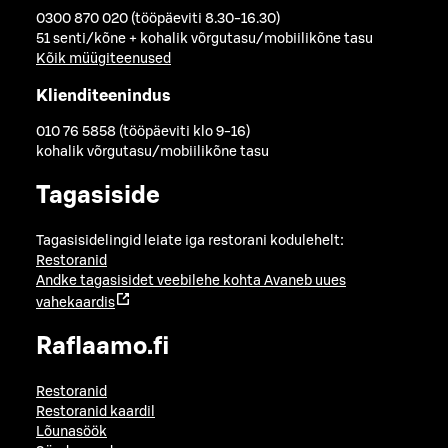
0300 870 020 (tööpäeviti 8.30-16.30)
51 senti/kõne + kohalik võrgutasu/mobiilikõne tasu
Kõik müügiteenused
Klienditeenindus
010 76 5858 (tööpäeviti klo 9-16)
kohalik võrgutasu/mobiilikõne tasu
Tagasiside
Tagasisidelingid leiate iga restorani kodulehelt:
Restoranid
Andke tagasisidet veebilehe kohta
Avaneb uues
vahekaardis
Raflaamo.fi
Restoranid
Restoranid kaardil
Lõunasöök