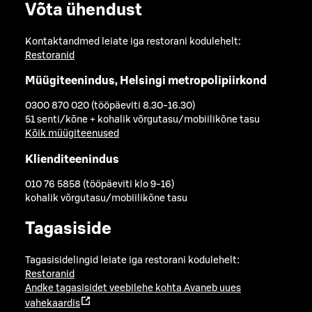
Võta ühendust
Kontaktandmed leiate iga restorani kodulehelt:
Restoranid
Müügiteenindus, Helsingi metropolipiirkond
0300 870 020 (tööpäeviti 8.30-16.30)
51 senti/kõne + kohalik võrgutasu/mobiilikõne tasu
Kõik müügiteenused
Klienditeenindus
010 76 5858 (tööpäeviti klo 9-16)
kohalik võrgutasu/mobiilikõne tasu
Tagasiside
Tagasisidelingid leiate iga restorani kodulehelt:
Restoranid
Andke tagasisidet veebilehe kohta
Avaneb uues
vahekaardis