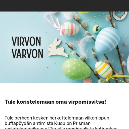
Tule koristelemaan oma virpomisvitsa!
Tule perheen kesken herkuttelemaan viikonlopun
buffapöydän antimista Kuopion Prisman
ravintolamaailmaan! Tarjolla monipuolista kotiruokaa,