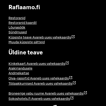
Raflaamo.fi
Restoranid
Restoranid kaardil
Lõunasöök
Sündmused
Küpsiste teave
Avaneb uues vahekaardis
Muuda küpsiste sätteid
Üldine teave
Kinkekaart
Avaneb uues vahekaardis
Ajakirjandusele
Andmekaitse
Oiva-raportid
Avaneb uues vahekaardis
Tööpakkumised
Avaneb uues vahekaardis
Broneerige vabu ruume
Avaneb uues vahekaardis
Sokoshotels.fi
Avaneb uues vahekaardis