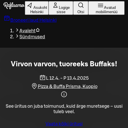
Liigu peamise sisu juurde
Asukoht
Logige
Avatud
Helsinki
sisse
Otsi
mobiilimenüü
Broneeri laud
Helsinki
Avaleht
Sündmused
Virvon varvon, tuoreeks Buffaks!
L 12.4. - P 13.4.2025
Pizza & Buffa Prisma, Kuopio
See üritus on juba toimunud, kuid ärge muretsege – uusi
tuleb veel.
Vaata kõiki üritusi