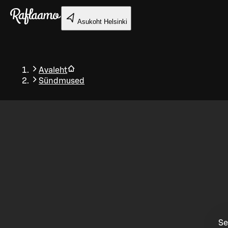
Liigu peamise sisu juurde
Asukoht
Helsinki
Avaleht
Sündmused
Tagasi
Se