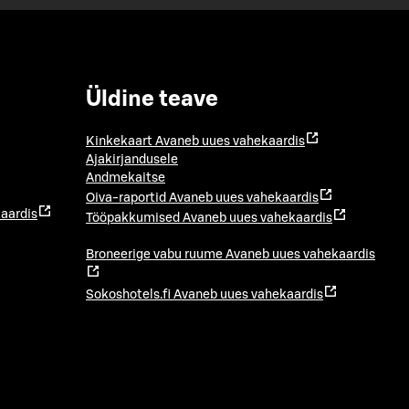
Üldine teave
Kinkekaart
Avaneb uues vahekaardis
Ajakirjandusele
Andmekaitse
Oiva-raportid
Avaneb uues vahekaardis
aardis
Tööpakkumised
Avaneb uues vahekaardis
Broneerige vabu ruume
Avaneb uues vahekaardis
Sokoshotels.fi
Avaneb uues vahekaardis