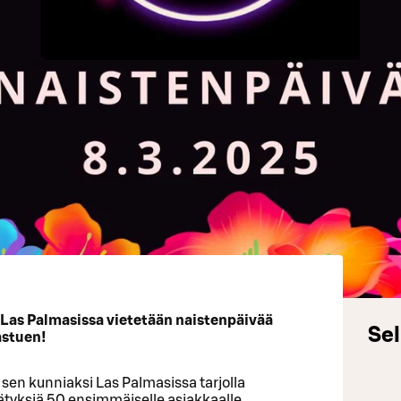
3 Las Palmasissa vietetään naistenpäivää
Sel
astuen!
a sen kunniaksi Las Palmasissa tarjolla
lätyksiä 50 ensimmäiselle asiakkaalle.