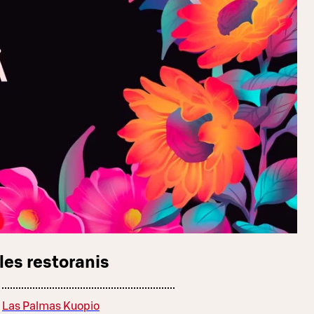
les restoranis
Las Palmas Kuopio