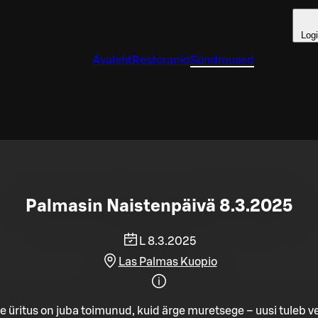
Log
Avaleht
Restoranid
Sündmused
Palmasin Naistenpäivä 8.3.2025
L 8.3.2025
Las Palmas Kuopio
e üritus on juba toimunud, kuid ärge muretsege – uusi tuleb ve