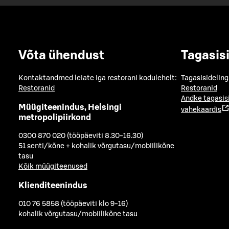
Võta ühendust
Tagasis
Kontaktandmed leiate iga restorani kodulehelt:
Tagasisideling
Restoranid
Restoranid
Andke tagasis
Müügiteenindus, Helsingi
vahekaardis
metropolipiirkond
0300 870 020 (tööpäeviti 8.30-16.30)
51 senti/kõne + kohalik võrgutasu/mobiilikõne
tasu
Kõik müügiteenused
Klienditeenindus
010 76 5858 (tööpäeviti klo 9-16)
kohalik võrgutasu/mobiilikõne tasu