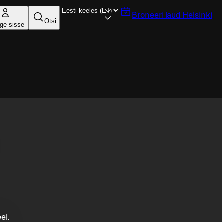
Broneeri laud
Helsinki
Otsi
ige sisse
el.