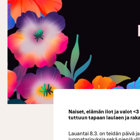
Naiset, elämän ilot ja valot <
tuttuun tapaan laulaen ja rak
Lauantai 8.3. on teidän päivä j
juomatarjouksia sekä pieniä yl