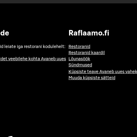
ide
Raflaamo.fi
id leiate iga restorani kodulehelt:
Restoranid
Restoranid kaardil
idet veebilehe kohta
Avaneb uues
Lõunasöök
Sündmused
Küpsiste teave
Avaneb uues vahek
Muuda küpsiste sätteid