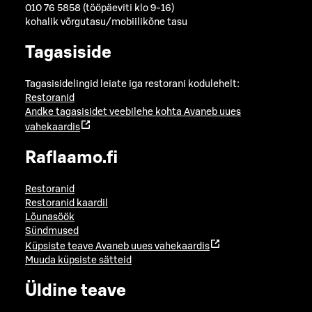
010 76 5858 (tööpäeviti klo 9-16)
kohalik võrgutasu/mobiilikõne tasu
Tagasiside
Tagasisidelingid leiate iga restorani kodulehelt:
Restoranid
Andke tagasisidet veebilehe kohta
Avaneb uues
vahekaardis
Raflaamo.fi
Restoranid
Restoranid kaardil
Lõunasöök
Sündmused
Küpsiste teave
Avaneb uues vahekaardis
Muuda küpsiste sätteid
Üldine teave