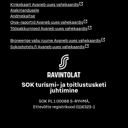
Kinkekaart
Avaneb uues vahekaardis
Ajakirjandusele
Andmekaitse
Oiva-raportid
Avaneb uues vahekaardis
Tööpakkumised
Avaneb uues vahekaardis
Broneerige vabu ruume
Avaneb uues vahekaardis
Sokoshotels.fi
Avaneb uues vahekaardis
SOK turismi- ja toitlustusketi
juhtimine
SOK PL 1 00088 S-RYHMÄ
,
Ettevõtte registrikood 0116323-1