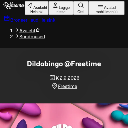
Liigu peamise sisu juurde
Asukoht
Logige
Avatud
Helsinki
sisse
Otsi
mobiilimenüü
Broneeri laud
Helsinki
Avaleht
Sündmused
Dildobingo @Freetime
K 2.9.2026
Freetime