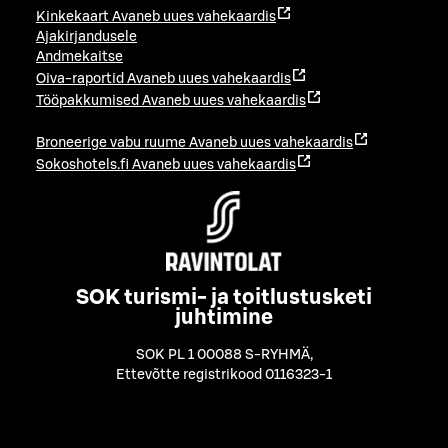
Kinkekaart
Avaneb uues vahekaardis
Ajakirjandusele
Andmekaitse
Oiva-raportid
Avaneb uues vahekaardis
Tööpakkumised
Avaneb uues vahekaardis
Broneerige vabu ruume
Avaneb uues vahekaardis
Sokoshotels.fi
Avaneb uues vahekaardis
SOK turismi- ja toitlustusketi
juhtimine
SOK PL 1 00088 S-RYHMÄ
,
Ettevõtte registrikood 0116323-1