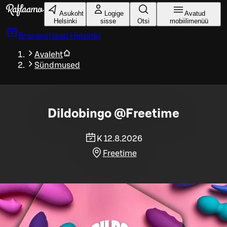
Liigu peamise sisu juurde
Asukoht
Logige
Avatud
Helsinki
sisse
Otsi
mobiilimenüü
Broneeri laud
Helsinki
Avaleht
Sündmused
Dildobingo @Freetime
K 12.8.2026
Freetime