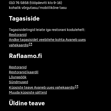
010 76 5858 (tööpäeviti klo 9-16)
kohalik võrgutasu/mobiilikõne tasu
Tagasiside
Tagasisidelingid leiate iga restorani kodulehelt:
Restoranid
Andke tagasisidet veebilehe kohta
Avaneb uues
vahekaardis
Raflaamo.fi
Restoranid
Restoranid kaardil
Lõunasöök
Sündmused
Küpsiste teave
Avaneb uues vahekaardis
Muuda küpsiste sätteid
Üldine teave