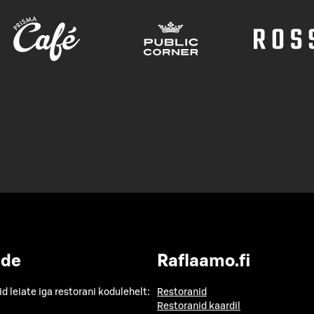
ide
Raflaamo.fi
id leiate iga restorani kodulehelt:
Restoranid
Restoranid kaardil