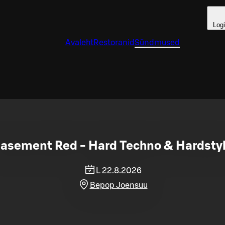
Log
Avaleht
Restoranid
Sündmused
asement Red - Hard Techno & Hardsty
L 22.8.2026
Bepop Joensuu