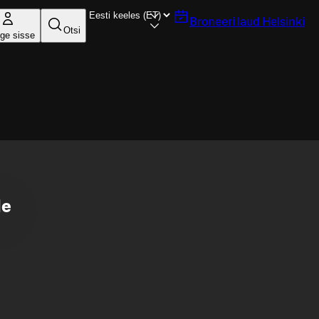
Broneeri laud
Helsinki
Otsi
ige sisse
le