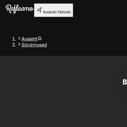
Liigu peamise sisu juurde
Asukoht
Helsinki
Avaleht
Sündmused
Tagasi
B