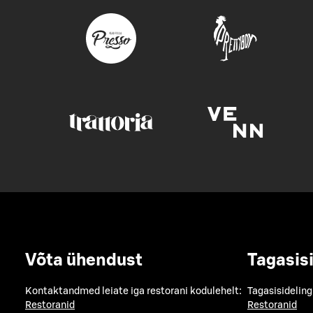
Võta ühendust
Tagasis
Kontaktandmed leiate iga restorani kodulehelt:
Tagasisideling
Restoranid
Restoranid