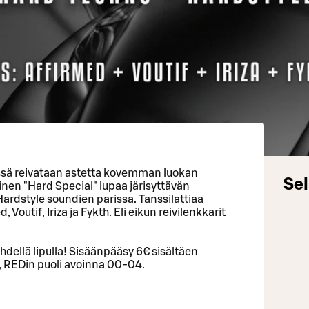
ssä reivataan astetta kovemman luokan
Sel
nen "Hard Special" lupaa järisyttävän
rdstyle soundien parissa. Tanssilattiaa
, Voutif, Iriza ja Fykth. Eli eikun reivilenkkarit
hdellä lipulla! Sisäänpääsy 6€ sisältäen
 REDin puoli avoinna 00-04.