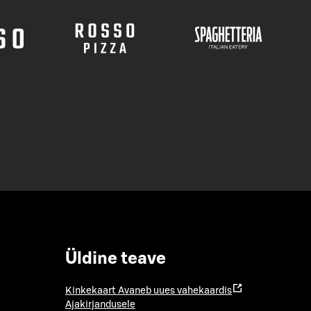
Üldine teave
Kinkekaart
Avaneb uues vahekaardis
Ajakirjandusele