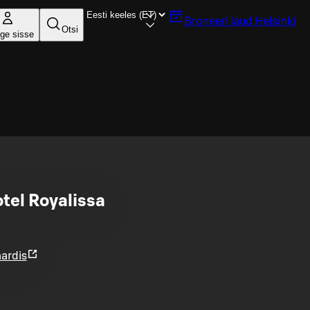
Broneeri laud
Helsinki
Otsi
ige sisse
otel Royalissa
ardis