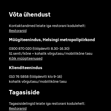
Võta ühendust
Kontaktandmed leiate iga restorani kodulehelt:
Restoranid
Müügiteenindus, Helsingi metropolipiirkond
0300 870 020 (tööpäeviti 8.30-16.30)
51 senti/kõne + kohalik võrgutasu/mobiilikõne tasu
Kõik müügiteenused
Klienditeenindus
010 76 5858 (tööpäeviti klo 9-16)
kohalik võrgutasu/mobiilikõne tasu
Tagasiside
Tagasisidelingid leiate iga restorani kodulehelt:
Restoranid