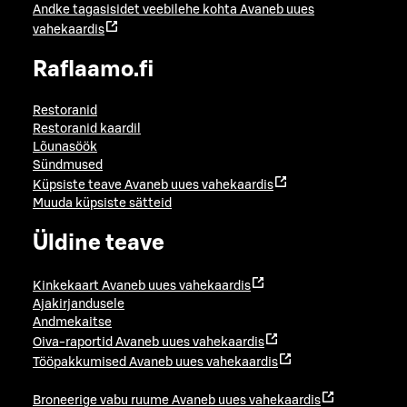
Andke tagasisidet veebilehe kohta
Avaneb uues
vahekaardis
Raflaamo.fi
Restoranid
Restoranid kaardil
Lõunasöök
Sündmused
Küpsiste teave
Avaneb uues vahekaardis
Muuda küpsiste sätteid
Üldine teave
Kinkekaart
Avaneb uues vahekaardis
Ajakirjandusele
Andmekaitse
Oiva-raportid
Avaneb uues vahekaardis
Tööpakkumised
Avaneb uues vahekaardis
Broneerige vabu ruume
Avaneb uues vahekaardis