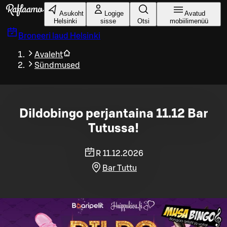
Liigu peamise sisu juurde
Asukoht
Logige
Avatud
Helsinki
sisse
Otsi
mobiilimenüü
Broneeri laud
Helsinki
Avaleht
Sündmused
Dildobingo perjantaina 11.12 Bar
Tutussa!
R 11.12.2026
Bar Tuttu