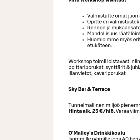
Valmistatte omat juomat
Opitte eri valmistustek
Rennon ja mukaansat
Mahdollisuus räätälöi
Huomioimme myös erityi
etukäteen.
Workshop toimii loistavasti niin
polttariporukat, synttärit & juhl
illanvietot, kaveriporukat
Sky Bar & Terrace
Tunnelmallinen miljöö pienemmi
Hinta alk. 25 €/hlö.
Varaa viim
O’Malley’s Drinkkikoulu
Isommille ryhmille jopa 40 henk