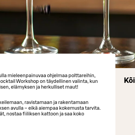
ulla mieleenpainuvaa ohjelmaa polttareihin,
Kõi
 Cocktail Workshop on täydellinen valinta, kun
sen, elämyksen ja herkulliset maut!
okeilemaan, ravistamaan ja rakentamaan
sen avulla – eikä aiempaa kokemusta tarvita.
t, nostaa fiiliksen kattoon ja saa koko