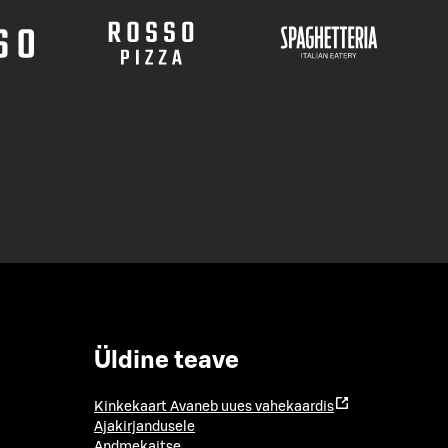
Üldine teave
Kinkekaart
Avaneb uues vahekaardis
Ajakirjandusele
Andmekaitse