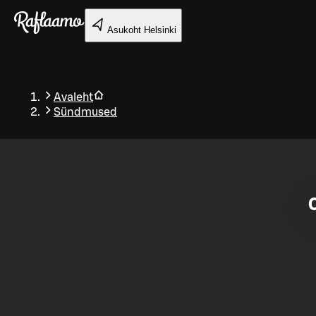
Liigu peamise sisu juurde
Asukoht
Helsinki
Avaleht
Sündmused
Tagasi