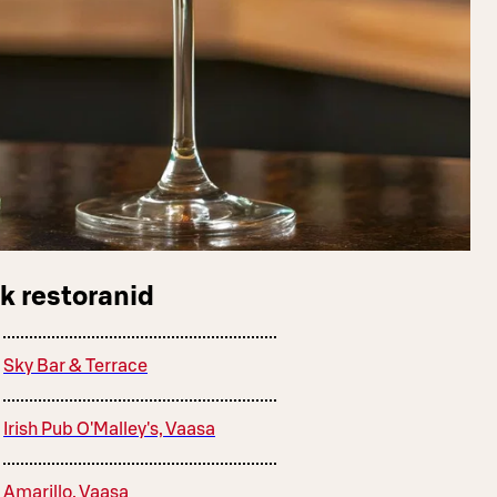
k restoranid
Sky Bar & Terrace
Irish Pub O'Malley's, Vaasa
Amarillo, Vaasa