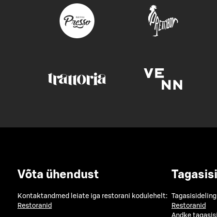
Võta ühendust
Tagasis
Kontaktandmed leiate iga restorani kodulehelt:
Tagasisideling
Restoranid
Restoranid
Andke tagasis