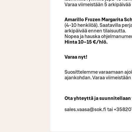
Varaa viimeistään 5 arkipäivää 
Amarillo Frozen Margarita Sc
(4-10 henkilöä). Saatavilla perj
arkipäivää ennen tilaisuutta.
Nopea ja hauska ohjelmanumer
Hinta 10–15 €/hlö.
Varaa nyt!
Suosittelemme varaamaan ajoissa
ajankohdan. Varaa viimeistään 
Ota yhteyttä ja suunnitellaan 
sales.vaasa@sok.fi tai +35820