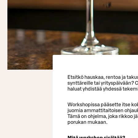
Etsitkö hauskaa, rentoa ja taku
synttäreille tai yrityspäivään?
haluat yhdistää yhdessä tekemi
Workshopissa pääsette itse k
juomia ammattitaitoisen ohjauk
Tämä on ohjelma, joka rikkoo jää
porukan mukaan.
Mitä workshop sisältää?