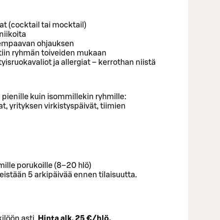
 (cocktail tai mocktail)
niikoita
empaavan ohjauksen
ntiin ryhmän toiveiden mukaan
sruokavaliot ja allergiat – kerrothan niistä
 pienille kuin isommillekin ryhmille:
at, yrityksen virkistyspäivät, tiimien
lle porukoille (8–20 hlö)
eistään 5 arkipäivää ennen tilaisuutta.
ilöön asti.
Hinta alk. 25 €/hlö.