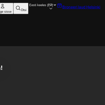
Broneeri laud
Helsinki
Otsi
ige sisse
!