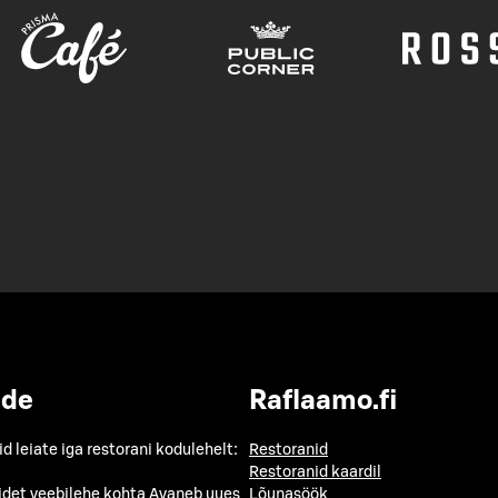
ide
Raflaamo.fi
id leiate iga restorani kodulehelt:
Restoranid
Restoranid kaardil
idet veebilehe kohta
Avaneb uues
Lõunasöök