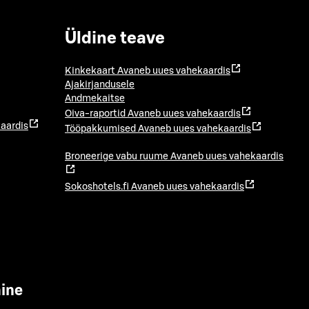
Üldine teave
Kinkekaart
Avaneb uues vahekaardis
Ajakirjandusele
Andmekaitse
Oiva-raportid
Avaneb uues vahekaardis
aardis
Tööpakkumised
Avaneb uues vahekaardis
Broneerige vabu ruume
Avaneb uues vahekaardis
Sokoshotels.fi
Avaneb uues vahekaardis
mine