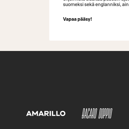
suomeksi sekä englanniksi, ai
Vapaa pääsy!