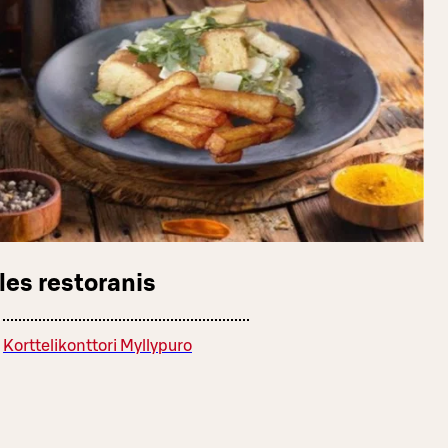
les restoranis
Korttelikonttori Myllypuro