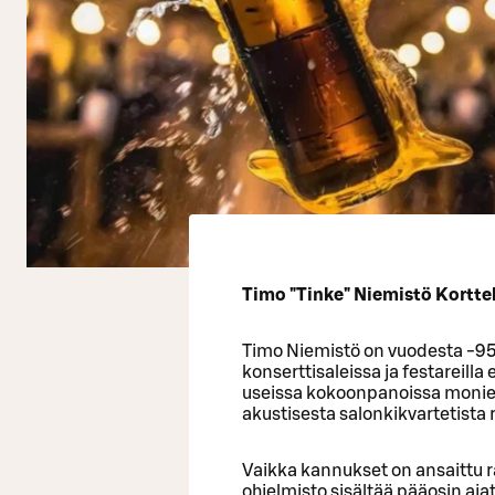
Timo "Tinke" Niemistö Korttel
Timo Niemistö on vuodesta -95 as
konserttisaleissa ja festareilla 
useissa kokoonpanoissa monien 
akustisesta salonkikvartetista
Vaikka kannukset on ansaittu 
ohjelmisto sisältää pääosin aja