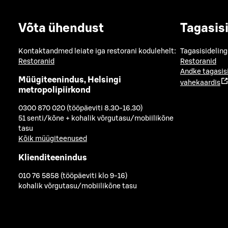
Võta ühendust
Tagasis
Kontaktandmed leiate iga restorani kodulehelt:
Tagasisideling
Restoranid
Restoranid
Andke tagasis
Müügiteenindus, Helsingi
vahekaardis
metropolipiirkond
0300 870 020 (tööpäeviti 8.30-16.30)
51 senti/kõne + kohalik võrgutasu/mobiilikõne
tasu
Kõik müügiteenused
Klienditeenindus
010 76 5858 (tööpäeviti klo 9-16)
kohalik võrgutasu/mobiilikõne tasu