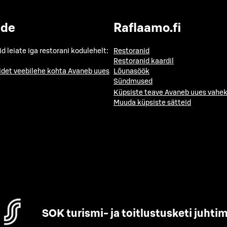
ide
Raflaamo.fi
id leiate iga restorani kodulehelt:
Restoranid
Restoranid kaardil
idet veebilehe kohta
Avaneb uues
Lõunasöök
Sündmused
Küpsiste teave
Avaneb uues vahek
Muuda küpsiste sätteid
SOK turismi- ja toitlustusketi juhti