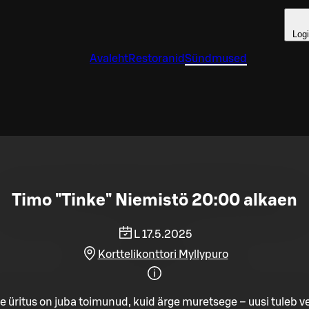
Log
Avaleht
Restoranid
Sündmused
Timo "Tinke" Niemistö 20:00 alkaen
L 17.5.2025
Korttelikonttori Myllypuro
e üritus on juba toimunud, kuid ärge muretsege – uusi tuleb ve