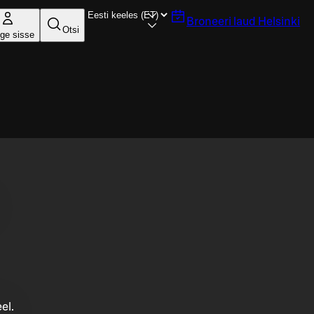
Broneeri laud
Helsinki
Otsi
ige sisse
el.