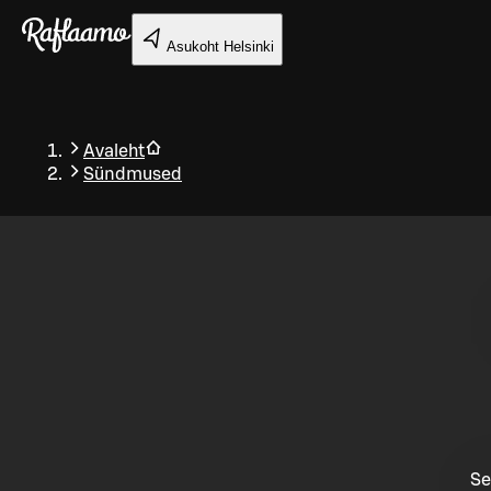
Liigu peamise sisu juurde
Asukoht
Helsinki
Avaleht
Sündmused
Tagasi
Se