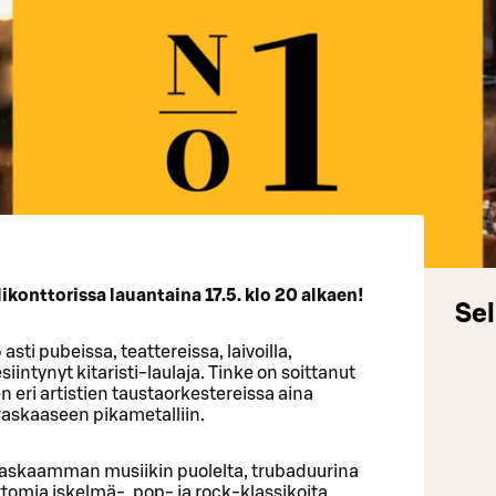
ikonttorissa lauantaina 17.5. klo 20 alkaen!
Sel
ti pubeissa, teattereissa, laivoilla,
esiintynyt kitaristi-laulaja. Tinke on soittanut
eri artistien taustaorkestereissa aina
 raskaaseen pikametalliin.
raskaamman musiikin puolelta, trubaduurina
ttomia iskelmä-, pop- ja rock-klassikoita