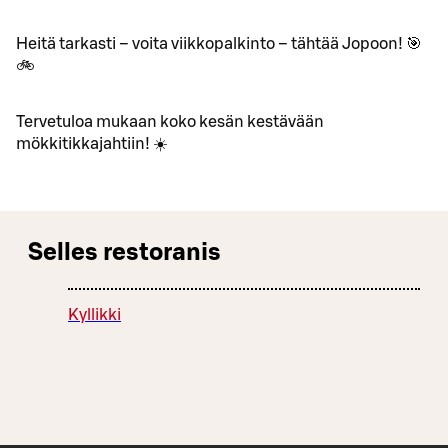
Heitä tarkasti – voita viikkopalkinto – tähtää Jopoon! 🎯
🚲
Tervetuloa mukaan koko kesän kestävään
mökkitikkajahtiin! ☀️
Selles restoranis
Kyllikki