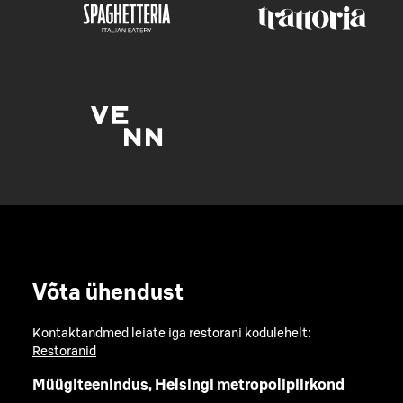
Võta ühendust
Kontaktandmed leiate iga restorani kodulehelt:
Restoranid
Müügiteenindus, Helsingi metropolipiirkond