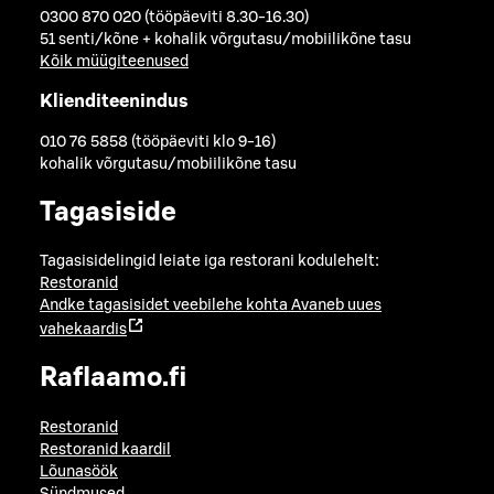
0300 870 020 (tööpäeviti 8.30-16.30)
51 senti/kõne + kohalik võrgutasu/mobiilikõne tasu
Kõik müügiteenused
Klienditeenindus
010 76 5858 (tööpäeviti klo 9-16)
kohalik võrgutasu/mobiilikõne tasu
Tagasiside
Tagasisidelingid leiate iga restorani kodulehelt:
Restoranid
Andke tagasisidet veebilehe kohta
Avaneb uues
vahekaardis
Raflaamo.fi
Restoranid
Restoranid kaardil
Lõunasöök