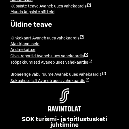
Sündmused
Küpsiste teave
Avaneb uues vahekaardis
Muuda küpsiste sätteid
Üldine teave
Kinkekaart
Avaneb uues vahekaardis
Ajakirjandusele
Andmekaitse
Oiva-raportid
Avaneb uues vahekaardis
Tööpakkumised
Avaneb uues vahekaardis
Broneerige vabu ruume
Avaneb uues vahekaardis
Sokoshotels.fi
Avaneb uues vahekaardis
SOK turismi- ja toitlustusketi
juhtimine