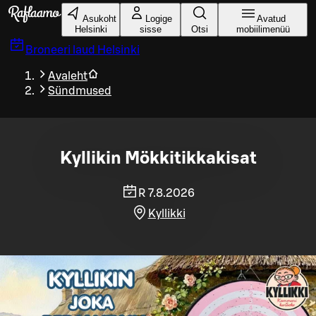
Liigu peamise sisu juurde
Asukoht
Logige
Avatud
Helsinki
sisse
Otsi
mobiilimenüü
Broneeri laud
Helsinki
Avaleht
Sündmused
Kyllikin Mökkitikkakisat
R 7.8.2026
Kyllikki