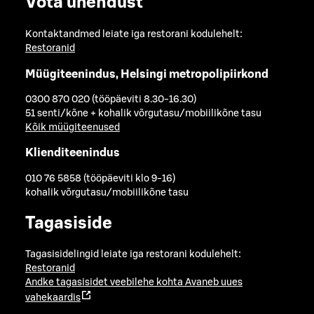
Võta ühendust
Kontaktandmed leiate iga restorani kodulehelt:
Restoranid
Müügiteenindus, Helsingi metropolipiirkond
0300 870 020 (tööpäeviti 8.30-16.30)
51 senti/kõne + kohalik võrgutasu/mobiilikõne tasu
Kõik müügiteenused
Klienditeenindus
010 76 5858 (tööpäeviti klo 9-16)
kohalik võrgutasu/mobiilikõne tasu
Tagasiside
Tagasisidelingid leiate iga restorani kodulehelt:
Restoranid
Andke tagasisidet veebilehe kohta
Avaneb uues
vahekaardis