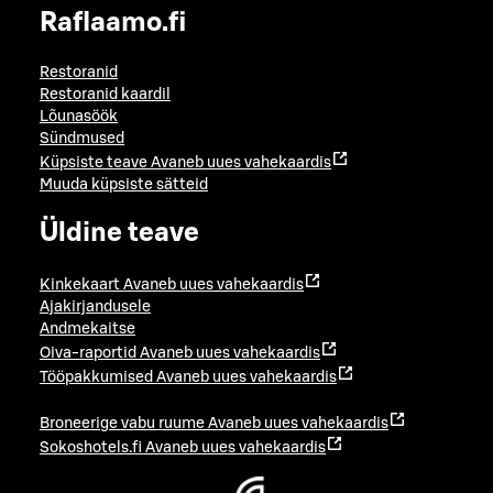
Raflaamo.fi
Restoranid
Restoranid kaardil
Lõunasöök
Sündmused
Küpsiste teave
Avaneb uues vahekaardis
Muuda küpsiste sätteid
Üldine teave
Kinkekaart
Avaneb uues vahekaardis
Ajakirjandusele
Andmekaitse
Oiva-raportid
Avaneb uues vahekaardis
Tööpakkumised
Avaneb uues vahekaardis
Broneerige vabu ruume
Avaneb uues vahekaardis
Sokoshotels.fi
Avaneb uues vahekaardis