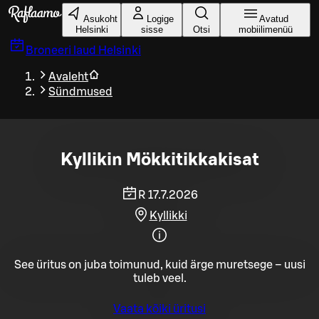
Liigu peamise sisu juurde
Asukoht
Logige
Avatud
Helsinki
sisse
Otsi
mobiilimenüü
Broneeri laud
Helsinki
Avaleht
Sündmused
Kyllikin Mökkitikkakisat
R 17.7.2026
Kyllikki
See üritus on juba toimunud, kuid ärge muretsege – uusi
tuleb veel.
Vaata kõiki üritusi