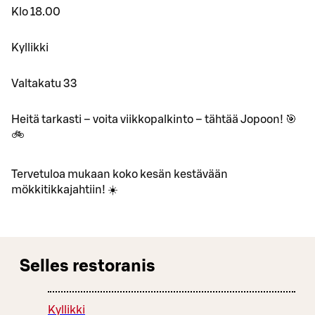
Klo 18.00
Kyllikki
Valtakatu 33
Heitä tarkasti – voita viikkopalkinto – tähtää Jopoon! 🎯
🚲
Tervetuloa mukaan koko kesän kestävään
mökkitikkajahtiin! ☀️
Selles restoranis
Kyllikki