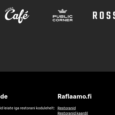
ide
Raflaamo.fi
id leiate iga restorani kodulehelt:
Restoranid
Restoranid kaardil