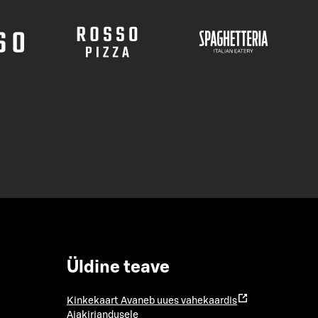
Üldine teave
Kinkekaart
Avaneb uues vahekaardis
Ajakirjandusele