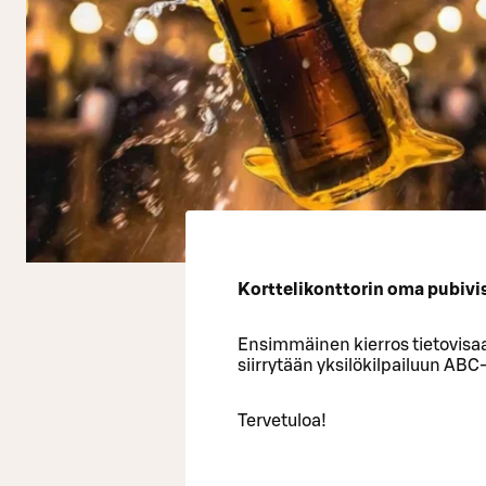
Korttelikonttorin oma pubivisa
Ensimmäinen kierros tietovisaa
siirrytään yksilökilpailuun ABC
Tervetuloa!