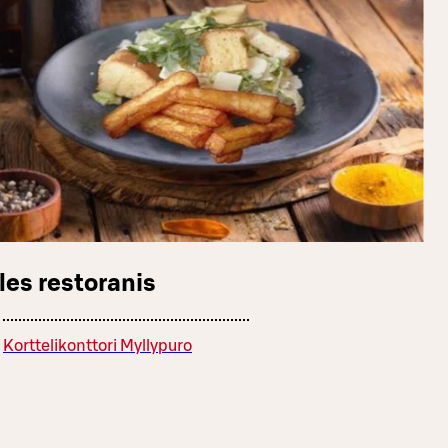
les restoranis
Korttelikonttori Myllypuro