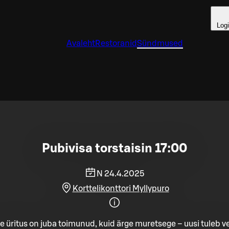
Log
Avaleht
Restoranid
Sündmused
Pubivisa torstaisin 17:00
N 24.4.2025
Korttelikonttori Myllypuro
e üritus on juba toimunud, kuid ärge muretsege – uusi tuleb ve