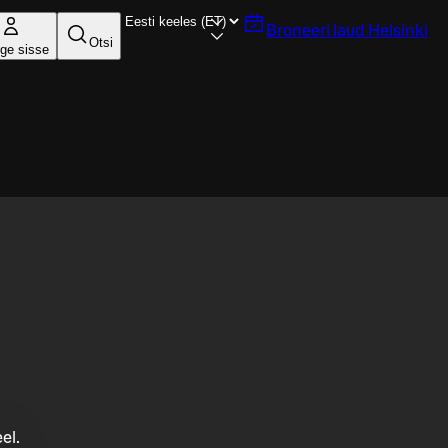
Broneeri laud
Helsinki
Otsi
ige sisse
el.