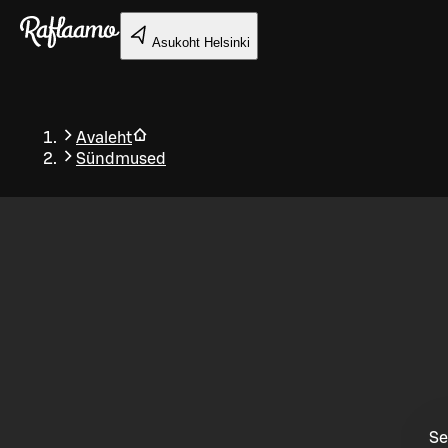
Liigu peamise sisu juurde
Asukoht
Helsinki
Avaleht
Sündmused
Tagasi
Se