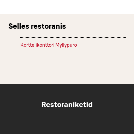
Selles restoranis
Korttelikonttori Myllypuro
Restoraniketid