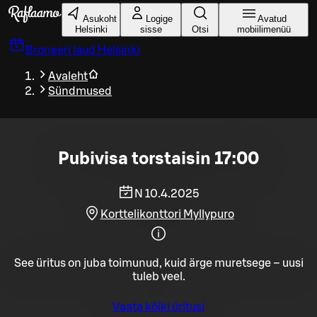
Liigu peamise sisu juurde
Asukoht
Logige
Avatud
Helsinki
sisse
Otsi
mobiilimenüü
Broneeri laud
Helsinki
Avaleht
Sündmused
Pubivisa torstaisin 17:00
N 10.4.2025
Korttelikonttori Myllypuro
See üritus on juba toimunud, kuid ärge muretsege – uusi
tuleb veel.
Vaata kõiki üritusi