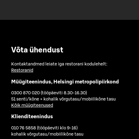
Võta ühendust
Kontaktandmed leiate iga restorani kodulehelt:
Restoranid
Müügiteenindus, Helsingi metropolipiirkond
0300 870 020 (tööpäeviti 8.30-16.30)
51 senti/kõne + kohalik võrgutasu/mobiilikõne tasu
Kõik müügiteenused
Klienditeenindus
010 76 5858 (tööpäeviti klo 9-16)
kohalik võrgutasu/mobiilikõne tasu