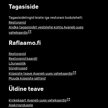
Tagasiside
Tagasisidelingid leiate iga restorani kodulehelt:
Restoranid
Andke tagasisidet veebilehe kohta
Avaneb uues
vahekaardis
Raflaamo.fi
Restoranid
Restoranid kaardil
Lõunasöök
Sündmused
Küpsiste teave
Avaneb uues vahekaardis
Muuda küpsiste sätteid
Üldine teave
Kinkekaart
Avaneb uues vahekaardis
Ajakirjandusele