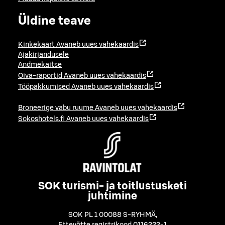
Üldine teave
Kinkekaart
Avaneb uues vahekaardis
Ajakirjandusele
Andmekaitse
Oiva-raportid
Avaneb uues vahekaardis
Tööpakkumised
Avaneb uues vahekaardis
Broneerige vabu ruume
Avaneb uues vahekaardis
Sokoshotels.fi
Avaneb uues vahekaardis
SOK turismi- ja toitlustusketi
juhtimine
SOK PL 1 00088 S-RYHMÄ
,
Ettevõtte registrikood 0116323-1