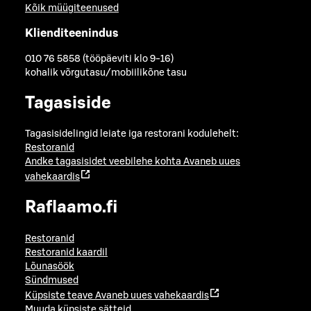
Kõik müügiteenused
Klienditeenindus
010 76 5858 (tööpäeviti klo 9-16)
kohalik võrgutasu/mobiilikõne tasu
Tagasiside
Tagasisidelingid leiate iga restorani kodulehelt:
Restoranid
Andke tagasisidet veebilehe kohta
Avaneb uues
vahekaardis
Raflaamo.fi
Restoranid
Restoranid kaardil
Lõunasöök
Sündmused
Küpsiste teave
Avaneb uues vahekaardis
Muuda küpsiste sätteid