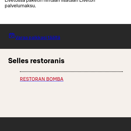
Livetossa paketin hintaan lisätään Liveton
palvelumaksu.
Varaa paikkasi täältä
Selles restoranis
RESTORAN BOMBA