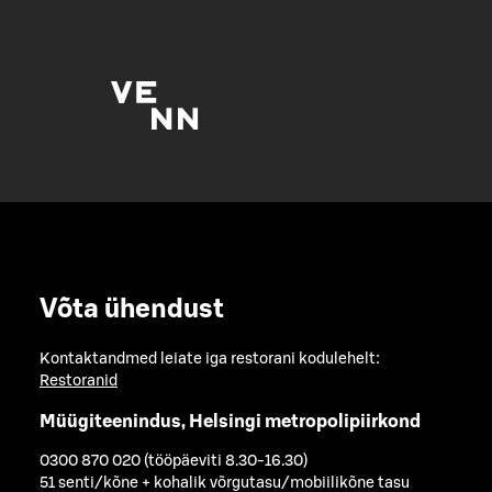
Võta ühendust
Kontaktandmed leiate iga restorani kodulehelt:
Restoranid
Müügiteenindus, Helsingi metropolipiirkond
0300 870 020 (tööpäeviti 8.30-16.30)
51 senti/kõne + kohalik võrgutasu/mobiilikõne tasu