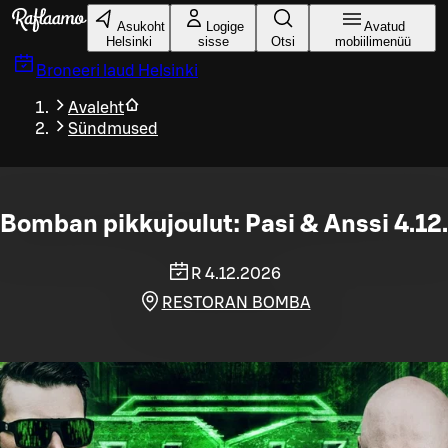
Liigu peamise sisu juurde
Asukoht
Logige
Avatud
Helsinki
sisse
Otsi
mobiilimenüü
Broneeri laud
Helsinki
Avaleht
Sündmused
Bomban pikkujoulut: Pasi & Anssi 4.12.
R 4.12.2026
RESTORAN BOMBA