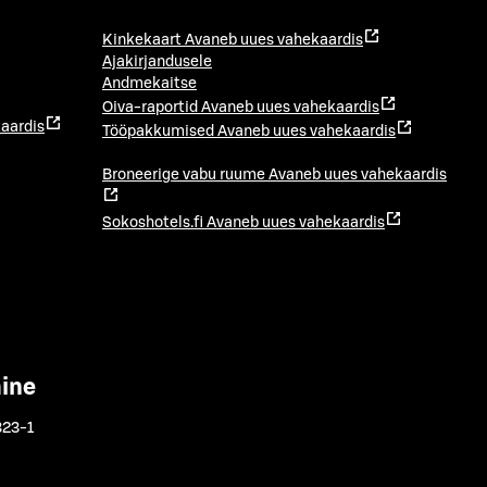
Kinkekaart
Avaneb uues vahekaardis
Ajakirjandusele
Andmekaitse
Oiva-raportid
Avaneb uues vahekaardis
aardis
Tööpakkumised
Avaneb uues vahekaardis
Broneerige vabu ruume
Avaneb uues vahekaardis
Sokoshotels.fi
Avaneb uues vahekaardis
mine
323-1