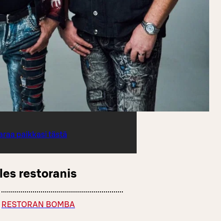
araa paikkasi tästä
les restoranis
RESTORAN BOMBA