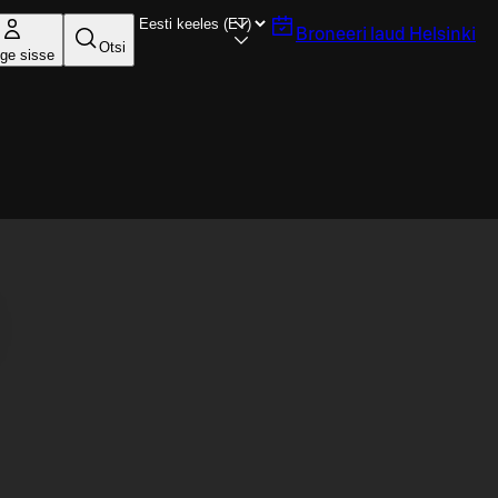
Broneeri laud
Helsinki
Otsi
ige sisse