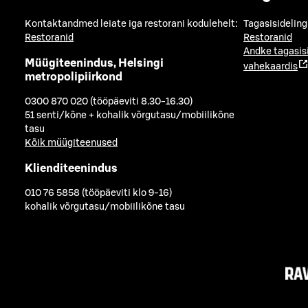
Kontaktandmed leiate iga restorani kodulehelt:
Tagasisideling
Restoranid
Restoranid
Andke tagasis
Müügiteenindus, Helsingi
vahekaardis
metropolipiirkond
0300 870 020 (tööpäeviti 8.30-16.30)
51 senti/kõne + kohalik võrgutasu/mobiilikõne
tasu
Kõik müügiteenused
Klienditeenindus
010 76 5858 (tööpäeviti klo 9-16)
kohalik võrgutasu/mobiilikõne tasu