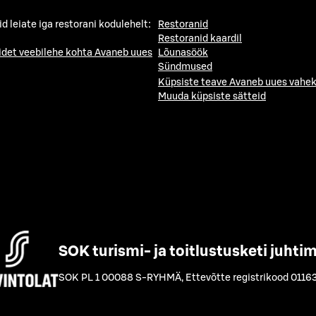
id leiate iga restorani kodulehelt:
Restoranid
Restoranid kaardil
idet veebilehe kohta
Avaneb uues
Lõunasöök
Sündmused
Küpsiste teave
Avaneb uues vahek
Muuda küpsiste sätteid
SOK turismi- ja toitlustusketi juhti
SOK PL 1 00088 S-RYHMÄ
,
Ettevõtte registrikood 0116