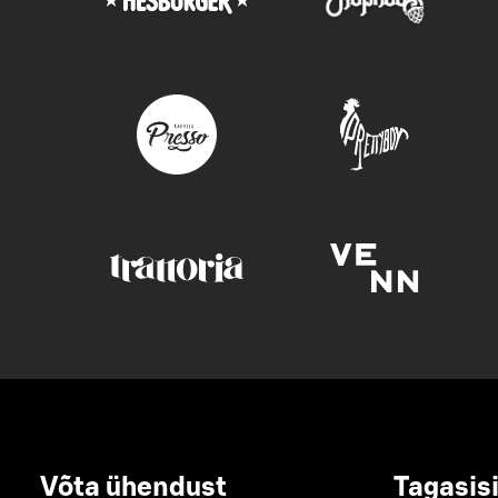
Võta ühendust
Tagasis