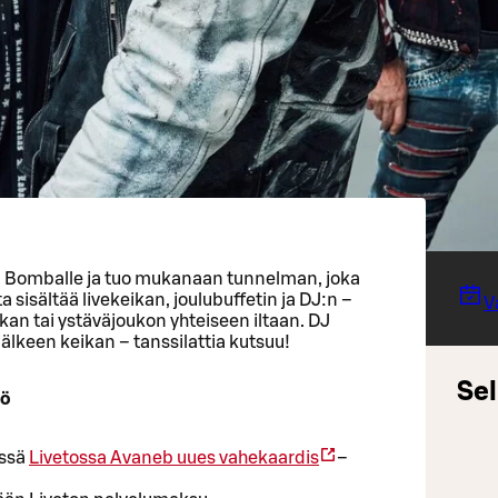
Bomballe ja tuo mukanaan tunnelman, joka
 sisältää livekeikan, joulubuffetin ja DJ:n –
V
kan tai ystäväjoukon yhteiseen iltaan. DJ
älkeen keikan – tanssilattia kutsuu!
Sel
lö
issä
Livetossa
Avaneb uues vahekaardis
–