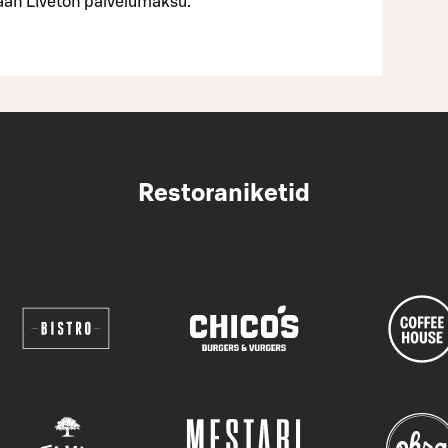
tään Liveton palvelumaksu.
Restoraniketid