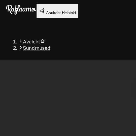
Liigu peamise sisu juurde
Asukoht
Helsinki
Avaleht
Sündmused
Tagasi