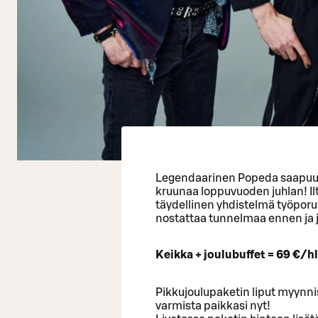
Legendaarinen Popeda saapuu 
kruunaa loppuvuoden juhlan! Ilta
täydellinen yhdistelmä työporu
nostattaa tunnelmaa ennen ja j
Keikka + joulubuffet = 69 €/h
Pikkujoulupaketin liput myynn
varmista paikkasi nyt!