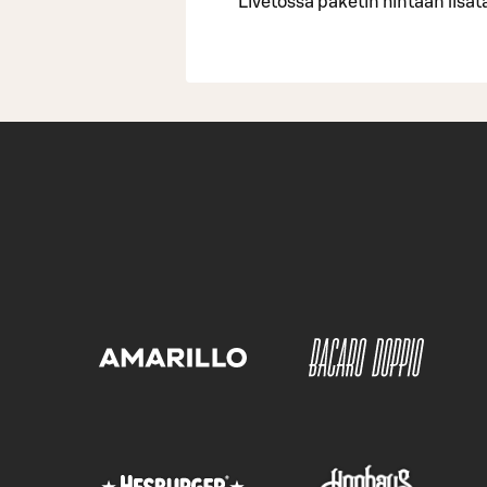
Livetossa paketin hintaan lisä