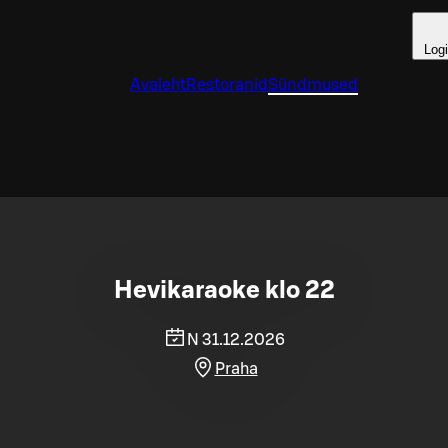
Log
Avaleht
Restoranid
Sündmused
Hevikaraoke klo 22
N 31.12.2026
Praha