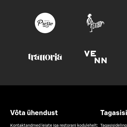
Võta ühendust
Tagasis
Kontaktandmed leiate iga restorani kodulehelt:
Tagasisideling