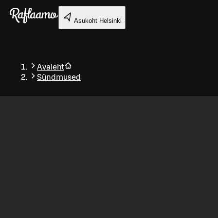
Liigu peamise sisu juurde
Asukoht
Helsinki
Avaleht
Sündmused
Tagasi