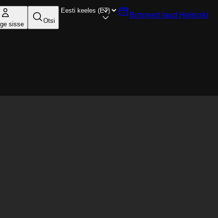
Broneeri laud
Helsinki
Otsi
ige sisse