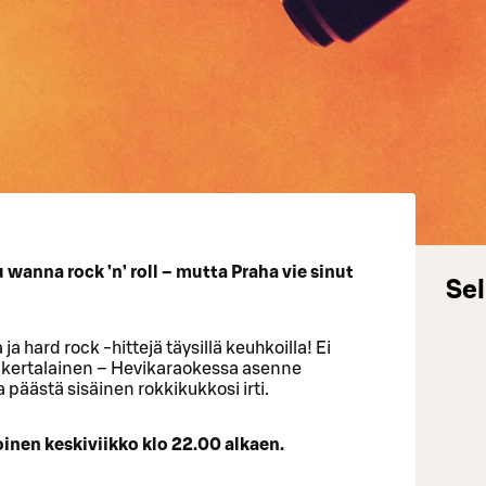
ou wanna rock ’n’ roll – mutta Praha vie sinut
Sel
a hard rock -hittejä täysillä keuhkoilla! Ei
nsikertalainen – Hevikaraokessa asenne
a päästä sisäinen rokkikukkosi irti.
inen keskiviikko klo 22.00 alkaen.