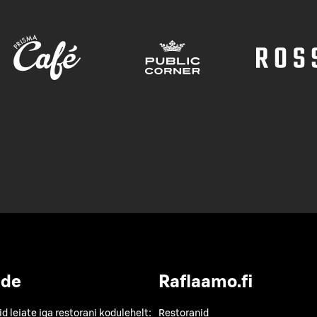
ide
Raflaamo.fi
id leiate iga restorani kodulehelt:
Restoranid