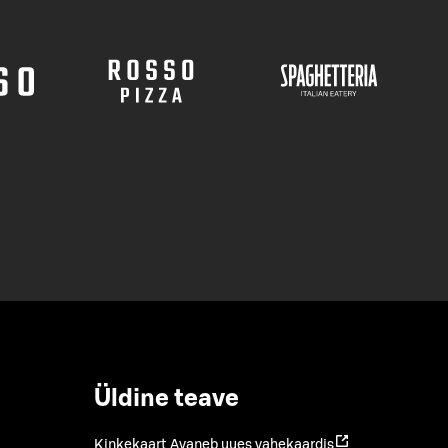
Üldine teave
Kinkekaart
Avaneb uues vahekaardis