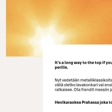
It’s a long way to the top if y
perille.
Nyt vedetään metalliklassikoita j
väliä oletko lavakonkari vai e
ratkaisee. Ota frendit messiin j
Hevikaraokea Prahassa joka to