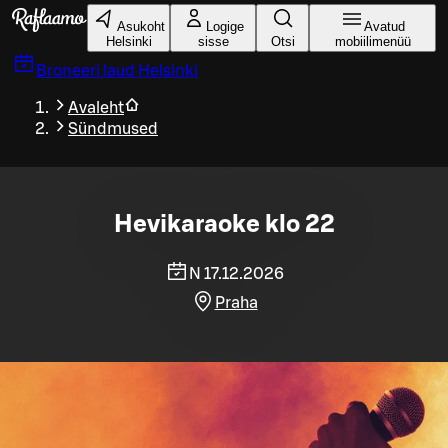
Liigu peamise sisu juurde
Asukoht
Logige
Avatud
Helsinki
sisse
Otsi
mobiilimenüü
Broneeri laud
Helsinki
Avaleht
Sündmused
Hevikaraoke klo 22
N 17.12.2026
Praha