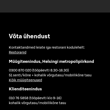
Võta ühendust
Kontaktandmed leiate iga restorani kodulehelt:
Restoranid
Müügiteenindus, Helsingi metropolipiirkond
0300 870 020 (tööpäeviti 8.30-16.30)
51 senti/kõne + kohalik võrgutasu/mobiilikõne tasu
Kõik müügiteenused
Klienditeenindus
010 76 5858 (tööpäeviti klo 9-16)
kohalik võrgutasu/mobiilikõne tasu