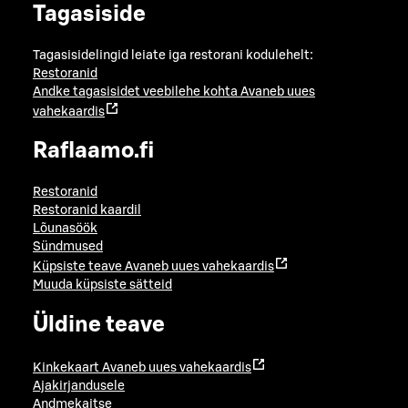
Tagasiside
Tagasisidelingid leiate iga restorani kodulehelt:
Restoranid
Andke tagasisidet veebilehe kohta
Avaneb uues
vahekaardis
Raflaamo.fi
Restoranid
Restoranid kaardil
Lõunasöök
Sündmused
Küpsiste teave
Avaneb uues vahekaardis
Muuda küpsiste sätteid
Üldine teave
Kinkekaart
Avaneb uues vahekaardis
Ajakirjandusele
Andmekaitse