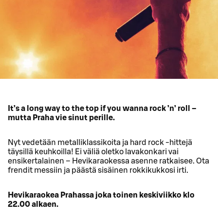
It’s a long way to the top if you wanna rock ’n’ roll –
mutta Praha vie sinut perille.
Nyt vedetään metalliklassikoita ja hard rock -hittejä
täysillä keuhkoilla! Ei väliä oletko lavakonkari vai
ensikertalainen – Hevikaraokessa asenne ratkaisee. Ota
frendit messiin ja päästä sisäinen rokkikukkosi irti.
Hevikaraokea Prahassa joka toinen keskiviikko klo
22.00 alkaen.