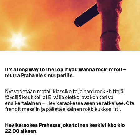
It’s a long way to the top if you wanna rock ’n’ roll –
mutta Praha vie sinut perille.
Nyt vedetään metalliklassikoita ja hard rock -hittejä
täysillä keuhkoilla! Ei väliä oletko lavakonkari vai
ensikertalainen – Hevikaraokessa asenne ratkaisee. Ota
frendit messiin ja päästä sisäinen rokkikukkosi irti.
Hevikaraokea Prahassa joka toinen keskiviikko klo
22.00 alkaen.