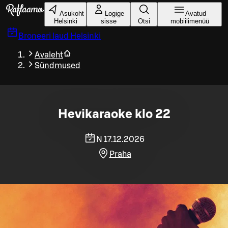
Liigu peamise sisu juurde
Asukoht
Logige
Avatud
Helsinki
sisse
Otsi
mobiilimenüü
Broneeri laud
Helsinki
Avaleht
Sündmused
Hevikaraoke klo 22
N 17.12.2026
Praha