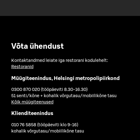
Võta ühendust
Kontaktandmed leiate iga restorani kodulehelt:
Restoranid
Müügiteenindus, Helsingi metropolipiirkond
0300 870 020 (tööpäeviti 8.30-16.30)
51 senti/kõne + kohalik võrgutasu/mobiilikõne tasu
Kõik müügiteenused
Klienditeenindus
010 76 5858 (tööpäeviti klo 9-16)
kohalik võrgutasu/mobiilikõne tasu