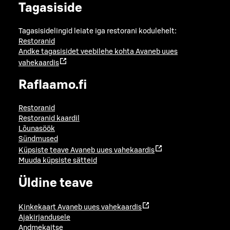
Tagasiside
Tagasisidelingid leiate iga restorani kodulehelt:
Restoranid
Andke tagasisidet veebilehe kohta
Avaneb uues
vahekaardis
Raflaamo.fi
Restoranid
Restoranid kaardil
Lõunasöök
Sündmused
Küpsiste teave
Avaneb uues vahekaardis
Muuda küpsiste sätteid
Üldine teave
Kinkekaart
Avaneb uues vahekaardis
Ajakirjandusele
Andmekaitse