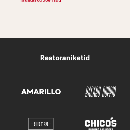
Takatasku Joensuu
Restoraniketid