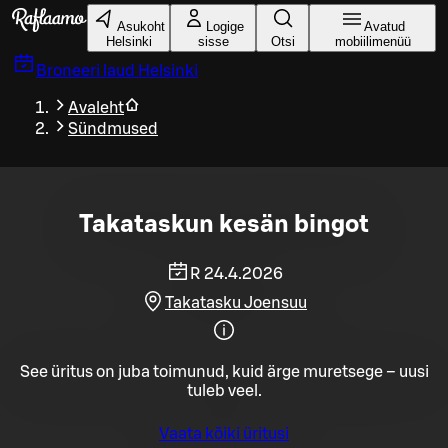
Liigu peamise sisu juurde
Asukoht
Logige
Avatud
Helsinki
sisse
Otsi
mobiilimenüü
Broneeri laud
Helsinki
Avaleht
Sündmused
Takataskun kesän bingot
R 24.4.2026
Takatasku Joensuu
See üritus on juba toimunud, kuid ärge muretsege – uusi
tuleb veel.
Vaata kõiki üritusi