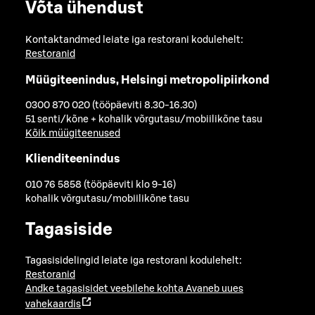
Võta ühendust
Kontaktandmed leiate iga restorani kodulehelt:
Restoranid
Müügiteenindus, Helsingi metropolipiirkond
0300 870 020 (tööpäeviti 8.30-16.30)
51 senti/kõne + kohalik võrgutasu/mobiilikõne tasu
Kõik müügiteenused
Klienditeenindus
010 76 5858 (tööpäeviti klo 9-16)
kohalik võrgutasu/mobiilikõne tasu
Tagasiside
Tagasisidelingid leiate iga restorani kodulehelt:
Restoranid
Andke tagasisidet veebilehe kohta
Avaneb uues
vahekaardis