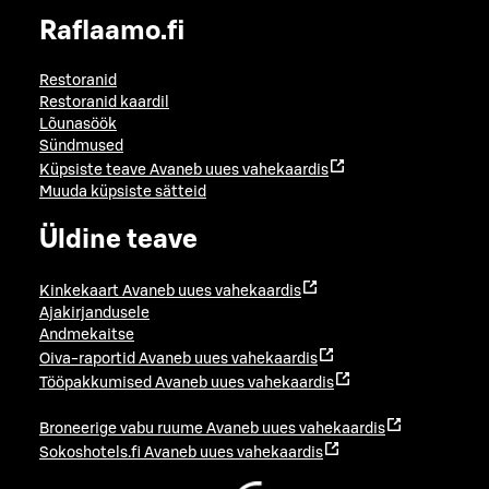
Raflaamo.fi
Restoranid
Restoranid kaardil
Lõunasöök
Sündmused
Küpsiste teave
Avaneb uues vahekaardis
Muuda küpsiste sätteid
Üldine teave
Kinkekaart
Avaneb uues vahekaardis
Ajakirjandusele
Andmekaitse
Oiva-raportid
Avaneb uues vahekaardis
Tööpakkumised
Avaneb uues vahekaardis
Broneerige vabu ruume
Avaneb uues vahekaardis
Sokoshotels.fi
Avaneb uues vahekaardis