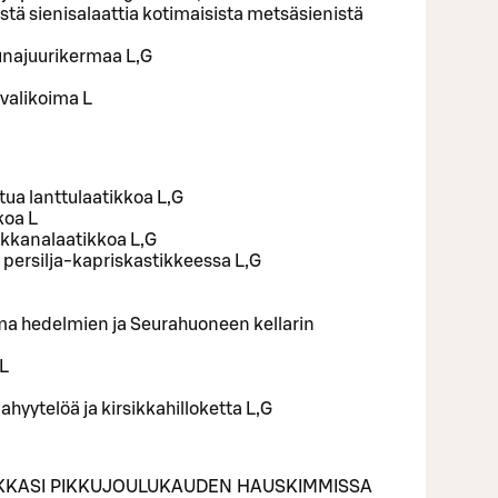
tä sienisalaattia kotimaisista metsäsienistä
unajuurikermaa L,G
valikoima L
ua lanttulaatikkoa L,G
koa L
rkkanalaatikkoa L,G
 persilja-kapriskastikkeessa L,G
lma hedelmien ja Seurahuoneen kellarin
 L
ahyytelöä ja kirsikkahilloketta L,G
AIKKASI PIKKUJOULUKAUDEN HAUSKIMMISSA