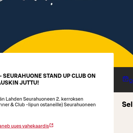
- SEURAHUONE STAND UP CLUB ON
O
USKIN JUTTU!
tään Lahden Seurahuoneen 2. kerroksen
Sel
(Dinner & Club -lipun ostaneille) Seurahuoneen
aneb uues vahekaardis