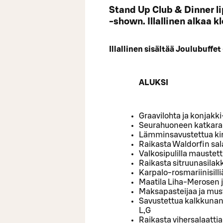
Stand Up Club & Dinner lipu
-shown. Illallinen alkaa kl
Illallinen sisältää Joulubuffe
ALUKSI
Graavilohta ja konjakk
Seurahuoneen katkara
Lämminsavustettua kirj
Raikasta Waldorfin sal
Valkosipulilla maustett
Raikasta sitruunasilak
Karpalo-rosmariinisilli
Maatila Liha-Merosen 
Maksapasteijaa ja mus
Savustettua kalkkunanr
L,G
Raikasta vihersalaattia