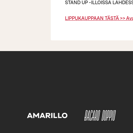
STAND UP -ILLOISSA LAHDES
LIPPUKAUPPAAN TÄSTÄ >>
Av