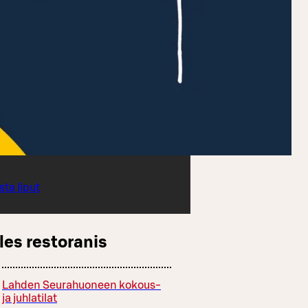
sta liput
les restoranis
Lahden Seurahuoneen kokous-
ja juhlatilat