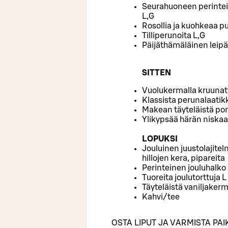
Seurahuoneen perinteis
L,G
Rosollia ja kuohkeaa p
Tilliperunoita L,G
Päijäthämäläinen leipä
SITTEN
Vuolukermalla kruunatt
Klassista perunalaatik
Makean täyteläistä po
Ylikypsää härän niskaa
LOPUKSI
Jouluinen juustolajite
hillojen kera, pipareita
Perinteinen jouluhalko
Tuoreita joulutorttuja L
Täyteläistä vaniljakerm
Kahvi/tee
OSTA LIPUT JA VARMISTA P