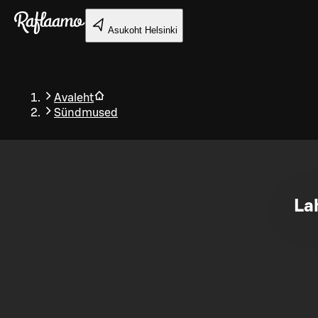
Liigu peamise sisu juurde
Asukoht
Helsinki
Avaleht
Sündmused
Tagasi
La