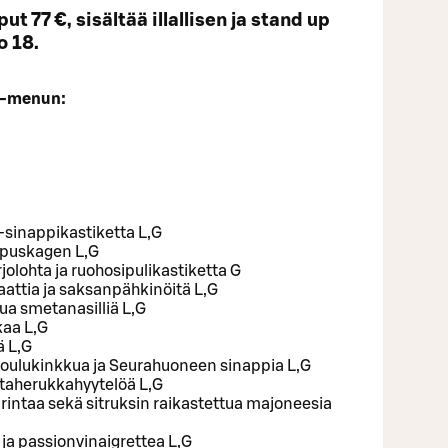
t 77 €, sisältää illallisen ja stand up
o 18.
t -menun:
i-sinappikastiketta L,G
puskagen L,G
olohta ja ruohosipulikastiketta G
aattia ja saksanpähkinöitä L,G
ua smetanasilliä L,G
kaa L,G
ä L,G
joulukinkkua ja Seurahuoneen sinappia L,G
taherukkahyytelöä L,G
intaa sekä sitruksin raikastettua majoneesia
 ja passionvinaigrettea L,G