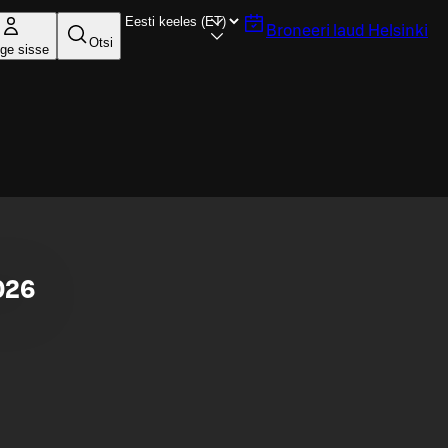
Broneeri laud
Helsinki
Otsi
ige sisse
026