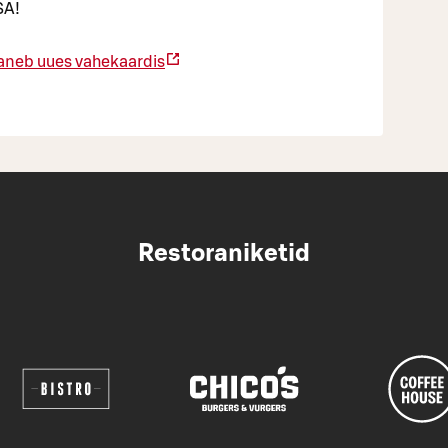
SA!
aneb uues vahekaardis
Restoraniketid