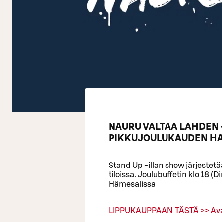
NAURU VALTAA LAHDEN 
PIKKUJOULUKAUDEN HA
Stand Up -illan show järjeste
tiloissa. Joulubuffetin klo 18 
Hämesalissa
LIPPUKAUPPAAN TÄSTÄ >>
Av