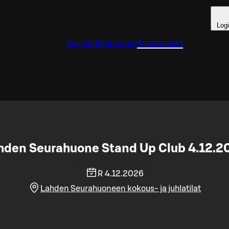
Log
Avaleht
Restoranid
Sündmused
hden Seurahuone Stand Up Club 4.12.2
R 4.12.2026
Lahden Seurahuoneen kokous- ja juhlatilat